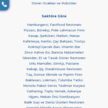
Döner Ocakları ve Robotları
Sektöre Göre
Hamburgerci, Fastfood Restoranı
Pizzacı, Börekçi, Pide Lahmacun Fırını
Kasap, Şarküteri, Market, Manav
Kafeterya, Kantin, Çay Bahçesi, Tostçu
Kokteyl İçecek Barı, Vitamin Bar
Zincir Kahve Evi, Barista Malzemeleri
İskender, Et ve Tavuk Döner Restoranı
Unlu Mamüller, Simitçi, Pastane
Kebap, Şiş, SteakHouse Restoranı
Taş, Somun Ekmek ve Pişirim Fırını
Baklavacı, Lokmacı, Tulumba Tatlıcı
Motorlu Paket Servis Teslimat Kuryesi
Cathering, Toplu Yemek, Askeriye
Hijyen, Mekan Önü Sterilizasyon
Balık Suşi ve Deniz Ürünleri Restoranı
Yemekli Etkinlik Servis Ekipmanları