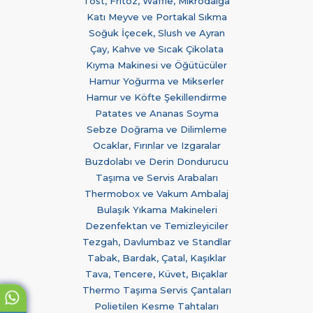
Tost, Fritöz, Waffle, Mikrodalga
Katı Meyve ve Portakal Sıkma
Soğuk İçecek, Slush ve Ayran
Çay, Kahve ve Sıcak Çikolata
Kıyma Makinesi ve Öğütücüler
Hamur Yoğurma ve Mikserler
Hamur ve Köfte Şekillendirme
Patates ve Ananas Soyma
Sebze Doğrama ve Dilimleme
Ocaklar, Fırınlar ve Izgaralar
Buzdolabı ve Derin Dondurucu
Taşıma ve Servis Arabaları
Thermobox ve Vakum Ambalaj
Bulaşık Yıkama Makineleri
Dezenfektan ve Temizleyiciler
Tezgah, Davlumbaz ve Standlar
Tabak, Bardak, Çatal, Kaşıklar
Tava, Tencere, Küvet, Bıçaklar
Thermo Taşıma Servis Çantaları
Polietilen Kesme Tahtaları