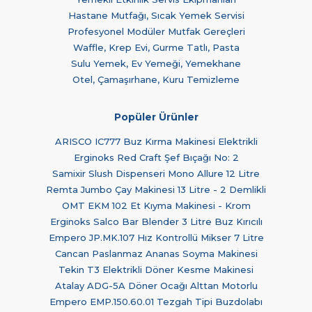
Hastane Mutfağı, Sıcak Yemek Servisi
Profesyonel Modüler Mutfak Gereçleri
Waffle, Krep Evi, Gurme Tatlı, Pasta
Sulu Yemek, Ev Yemeği, Yemekhane
Otel, Çamaşırhane, Kuru Temizleme
Popüler Ürünler
ARISCO IC777 Buz Kırma Makinesi Elektrikli
Erginoks Red Craft Şef Bıçağı No: 2
Samixir Slush Dispenseri Mono Allure 12 Litre
Remta Jumbo Çay Makinesi 13 Litre - 2 Demlikli
OMT EKM 102 Et Kıyma Makinesi - Krom
Erginoks Salco Bar Blender 3 Litre Buz Kırıcılı
Empero JP.MK.107 Hız Kontrollü Mikser 7 Litre
Cancan Paslanmaz Ananas Soyma Makinesi
Tekin T3 Elektrikli Döner Kesme Makinesi
Atalay ADG-5A Döner Ocağı Alttan Motorlu
Empero EMP.150.60.01 Tezgah Tipi Buzdolabı