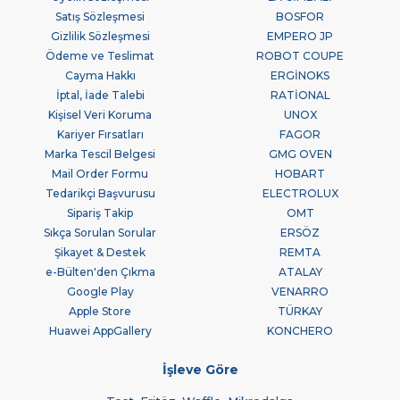
Satış Sözleşmesi
BOSFOR
Gizlilik Sözleşmesi
EMPERO JP
Ödeme ve Teslimat
ROBOT COUPE
Cayma Hakkı
ERGİNOKS
İptal, İade Talebi
RATİONAL
Kişisel Veri Koruma
UNOX
Kariyer Fırsatları
FAGOR
Marka Tescil Belgesi
GMG OVEN
Mail Order Formu
HOBART
Tedarikçi Başvurusu
ELECTROLUX
Sipariş Takip
OMT
Sıkça Sorulan Sorular
ERSÖZ
Şikayet & Destek
REMTA
e-Bülten'den Çıkma
ATALAY
Google Play
VENARRO
Apple Store
TÜRKAY
Huawei AppGallery
KONCHERO
İşleve Göre