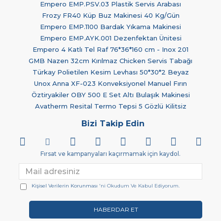
Empero EMP.PSV.03 Plastik Servis Arabası
Frozy FR40 Küp Buz Makinesi 40 Kg/Gün
Empero EMP.1100 Bardak Yıkama Makinesi
Empero EMP.AYK.001 Dezenfektan Ünitesi
Empero 4 Katlı Tel Raf 76*36*160 cm - Inox 201
GMB Nazen 32cm Kırılmaz Chicken Servis Tabağı
Türkay Polietilen Kesim Levhası 50*30*2 Beyaz
Unox Anna XF-023 Konveksiyonel Manuel Fırın
Öztiryakiler OBY 500 E Set Altı Bulaşık Makinesi
Avatherm Resital Termo Tepsi 5 Gözlü Kilitsiz
Bizi Takip Edin
Fırsat ve kampanyaları kaçırmamak için kaydol.
Kişisel Verilerin Korunması
'ni Okudum Ve Kabul Ediyorum.
HABERDAR ET