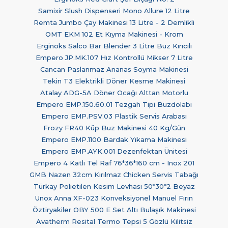
Samixir Slush Dispenseri Mono Allure 12 Litre
Remta Jumbo Çay Makinesi 13 Litre - 2 Demlikli
OMT EKM 102 Et Kıyma Makinesi - Krom
Erginoks Salco Bar Blender 3 Litre Buz Kırıcılı
Empero JP.MK.107 Hız Kontrollü Mikser 7 Litre
Cancan Paslanmaz Ananas Soyma Makinesi
Tekin T3 Elektrikli Döner Kesme Makinesi
Atalay ADG-5A Döner Ocağı Alttan Motorlu
Empero EMP.150.60.01 Tezgah Tipi Buzdolabı
Empero EMP.PSV.03 Plastik Servis Arabası
Frozy FR40 Küp Buz Makinesi 40 Kg/Gün
Empero EMP.1100 Bardak Yıkama Makinesi
Empero EMP.AYK.001 Dezenfektan Ünitesi
Empero 4 Katlı Tel Raf 76*36*160 cm - Inox 201
GMB Nazen 32cm Kırılmaz Chicken Servis Tabağı
Türkay Polietilen Kesim Levhası 50*30*2 Beyaz
Unox Anna XF-023 Konveksiyonel Manuel Fırın
Öztiryakiler OBY 500 E Set Altı Bulaşık Makinesi
Avatherm Resital Termo Tepsi 5 Gözlü Kilitsiz