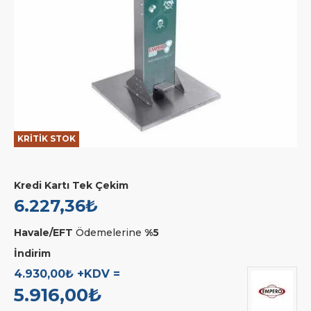
KRİTİK STOK
Kredi Kartı Tek Çekim
6.227,36₺
Havale/EFT
Ödemelerine
%5
İndirim
4.930,00₺ +KDV =
5.916,00₺