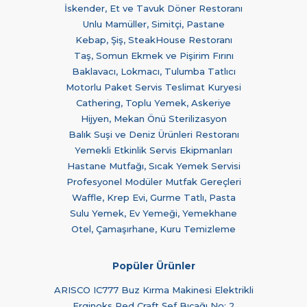
İskender, Et ve Tavuk Döner Restoranı
Unlu Mamüller, Simitçi, Pastane
Kebap, Şiş, SteakHouse Restoranı
Taş, Somun Ekmek ve Pişirim Fırını
Baklavacı, Lokmacı, Tulumba Tatlıcı
Motorlu Paket Servis Teslimat Kuryesi
Cathering, Toplu Yemek, Askeriye
Hijyen, Mekan Önü Sterilizasyon
Balık Suşi ve Deniz Ürünleri Restoranı
Yemekli Etkinlik Servis Ekipmanları
Hastane Mutfağı, Sıcak Yemek Servisi
Profesyonel Modüler Mutfak Gereçleri
Waffle, Krep Evi, Gurme Tatlı, Pasta
Sulu Yemek, Ev Yemeği, Yemekhane
Otel, Çamaşırhane, Kuru Temizleme
Popüler Ürünler
ARISCO IC777 Buz Kırma Makinesi Elektrikli
Erginoks Red Craft Şef Bıçağı No: 2