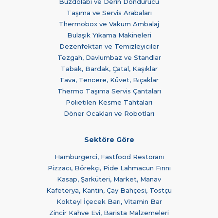
Buzdolabı ve Derin Dondurucu
Taşıma ve Servis Arabaları
Thermobox ve Vakum Ambalaj
Bulaşık Yıkama Makineleri
Dezenfektan ve Temizleyiciler
Tezgah, Davlumbaz ve Standlar
Tabak, Bardak, Çatal, Kaşıklar
Tava, Tencere, Küvet, Bıçaklar
Thermo Taşıma Servis Çantaları
Polietilen Kesme Tahtaları
Döner Ocakları ve Robotları
Sektöre Göre
Hamburgerci, Fastfood Restoranı
Pizzacı, Börekçi, Pide Lahmacun Fırını
Kasap, Şarküteri, Market, Manav
Kafeterya, Kantin, Çay Bahçesi, Tostçu
Kokteyl İçecek Barı, Vitamin Bar
Zincir Kahve Evi, Barista Malzemeleri