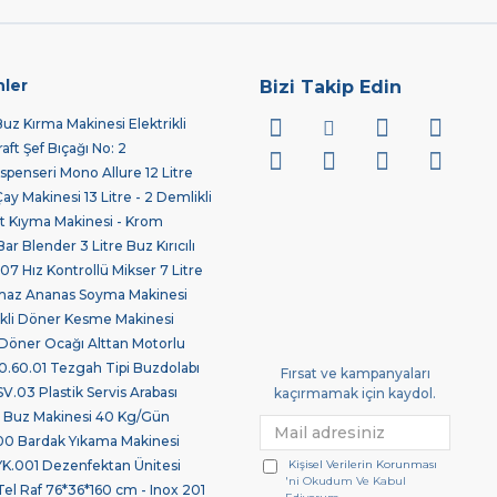
nler
Bizi Takip Edin
z Kırma Makinesi Elektrikli
ft Şef Bıçağı No: 2
spenseri Mono Allure 12 Litre
 Makinesi 13 Litre - 2 Demlikli
 Kıyma Makinesi - Krom
ar Blender 3 Litre Buz Kırıcılı
7 Hız Kontrollü Mikser 7 Litre
maz Ananas Soyma Makinesi
ikli Döner Kesme Makinesi
Döner Ocağı Alttan Motorlu
.60.01 Tezgah Tipi Buzdolabı
Fırsat ve kampanyaları
03 Plastik Servis Arabası
kaçırmamak için kaydol.
 Buz Makinesi 40 Kg/Gün
0 Bardak Yıkama Makinesi
Kişisel Verilerin Korunması
.001 Dezenfektan Ünitesi
'ni Okudum Ve Kabul
Tel Raf 76*36*160 cm - Inox 201