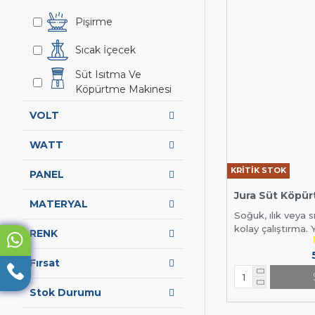
Pişirme
Sıcak İçecek
Süt Isıtma Ve
Köpürtme Makinesi
VOLT
WATT
KRİTİK STOK
PANEL
Jura Süt Köpü
MATERYAL
Soğuk, ılık veya 
kolay çalıştırma. Y
RENK
Fırsat
Stok Durumu