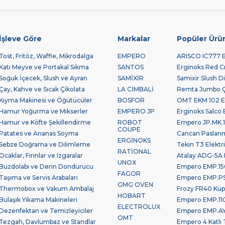
İşleve Göre
Markalar
Popüler Ürü
Tost, Fritöz, Waffle, Mikrodalga
EMPERO
ARISCO IC777 Bu
Katı Meyve ve Portakal Sıkma
SANTOS
Erginoks Red Cra
Soğuk İçecek, Slush ve Ayran
SAMİXİR
Samixir Slush Di
Çay, Kahve ve Sıcak Çikolata
LA CİMBALİ
Remta Jumbo Çay
Kıyma Makinesi ve Öğütücüler
BOSFOR
OMT EKM 102 Et
Hamur Yoğurma ve Mikserler
EMPERO JP
Erginoks Salco B
Hamur ve Köfte Şekillendirme
ROBOT
Empero JP.MK.10
COUPE
Patates ve Ananas Soyma
Cancan Paslan
ERGİNOKS
Sebze Doğrama ve Dilimleme
Tekin T3 Elektr
RATİONAL
Ocaklar, Fırınlar ve Izgaralar
Atalay ADG-5A 
UNOX
Buzdolabı ve Derin Dondurucu
Empero EMP.150
FAGOR
Taşıma ve Servis Arabaları
Empero EMP.PSV.
GMG OVEN
Thermobox ve Vakum Ambalaj
Frozy FR40 Küp
HOBART
Bulaşık Yıkama Makineleri
Empero EMP.110
ELECTROLUX
Dezenfektan ve Temizleyiciler
Empero EMP.AYK
OMT
Tezgah, Davlumbaz ve Standlar
Empero 4 Katlı 