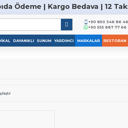
ıda Ödeme | Kargo Bedava | 12 Tak
+90 850 346 86 4
+90 555 887 77 66
IKAL
DAYANIKLI
SUNUM
YARDIMCI
MARKALAR
RESTORAN
ılaştır