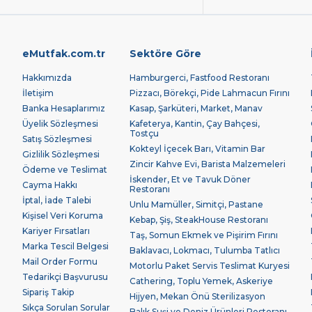
eMutfak.com.tr
Sektöre Göre
Hakkımızda
Hamburgerci, Fastfood Restoranı
İletişim
Pizzacı, Börekçi, Pide Lahmacun Fırını
Banka Hesaplarımız
Kasap, Şarküteri, Market, Manav
Üyelik Sözleşmesi
Kafeterya, Kantin, Çay Bahçesi,
Tostçu
Satış Sözleşmesi
Kokteyl İçecek Barı, Vitamin Bar
Gizlilik Sözleşmesi
Zincir Kahve Evi, Barista Malzemeleri
Ödeme ve Teslimat
İskender, Et ve Tavuk Döner
Cayma Hakkı
Restoranı
İptal, İade Talebi
Unlu Mamüller, Simitçi, Pastane
Kişisel Veri Koruma
Kebap, Şiş, SteakHouse Restoranı
Kariyer Fırsatları
Taş, Somun Ekmek ve Pişirim Fırını
Marka Tescil Belgesi
Baklavacı, Lokmacı, Tulumba Tatlıcı
Mail Order Formu
Motorlu Paket Servis Teslimat Kuryesi
Tedarikçi Başvurusu
Cathering, Toplu Yemek, Askeriye
Sipariş Takip
Hijyen, Mekan Önü Sterilizasyon
Sıkça Sorulan Sorular
Balık Suşi ve Deniz Ürünleri Restoranı