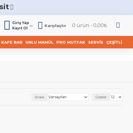
sit
6
Giriş Yap
0 ürün - 0,00₺
Karşılaştır
Kayıt Ol
KAFE BAR
UNLU MAMÜL
PRO MUTFAK
SERVIS
ÇEŞITLI
Sırala:
Göster: