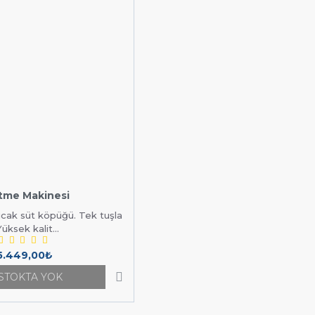
rtme Makinesi
sıcak süt köpüğü. Tek tuşla
üksek kalit...
5.449,00₺
STOKTA YOK