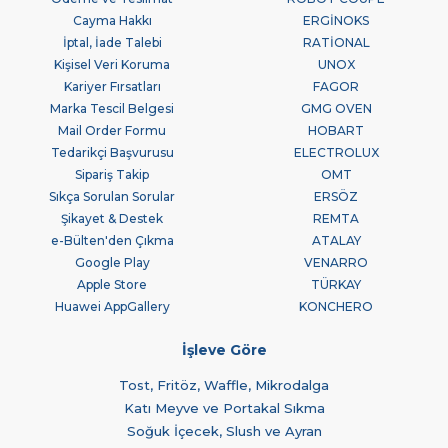
Cayma Hakkı
ERGİNOKS
İptal, İade Talebi
RATİONAL
Kişisel Veri Koruma
UNOX
Kariyer Fırsatları
FAGOR
Marka Tescil Belgesi
GMG OVEN
Mail Order Formu
HOBART
Tedarikçi Başvurusu
ELECTROLUX
Sipariş Takip
OMT
Sıkça Sorulan Sorular
ERSÖZ
Şikayet & Destek
REMTA
e-Bülten'den Çıkma
ATALAY
Google Play
VENARRO
Apple Store
TÜRKAY
Huawei AppGallery
KONCHERO
İşleve Göre
Tost, Fritöz, Waffle, Mikrodalga
Katı Meyve ve Portakal Sıkma
Soğuk İçecek, Slush ve Ayran