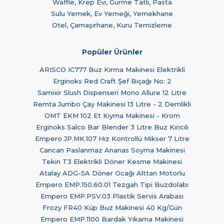
Waffle, Krep Evi, Gurme Tatlı, Pasta
Sulu Yemek, Ev Yemeği, Yemekhane
Otel, Çamaşırhane, Kuru Temizleme
Popüler Ürünler
ARISCO IC777 Buz Kırma Makinesi Elektrikli
Erginoks Red Craft Şef Bıçağı No: 2
Samixir Slush Dispenseri Mono Allure 12 Litre
Remta Jumbo Çay Makinesi 13 Litre - 2 Demlikli
OMT EKM 102 Et Kıyma Makinesi - Krom
Erginoks Salco Bar Blender 3 Litre Buz Kırıcılı
Empero JP.MK.107 Hız Kontrollü Mikser 7 Litre
Cancan Paslanmaz Ananas Soyma Makinesi
Tekin T3 Elektrikli Döner Kesme Makinesi
Atalay ADG-5A Döner Ocağı Alttan Motorlu
Empero EMP.150.60.01 Tezgah Tipi Buzdolabı
Empero EMP.PSV.03 Plastik Servis Arabası
Frozy FR40 Küp Buz Makinesi 40 Kg/Gün
Empero EMP.1100 Bardak Yıkama Makinesi