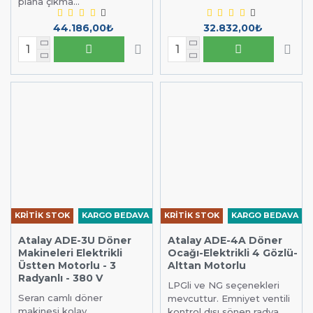
plana çıkma...
44.186,00₺
32.832,00₺
KRİTİK STOK
KARGO BEDAVA
KRİTİK STOK
KARGO BEDAVA
Atalay ADE-3U Döner
Atalay ADE-4A Döner
Makineleri Elektrikli
Ocağı-Elektrikli 4 Gözlü-
Üstten Motorlu - 3
Alttan Motorlu
Radyanlı - 380 V
LPGli ve NG seçenekleri
Seran camlı döner
mevcuttur. Emniyet ventili
makinesi kolay
kontrol dışı sönen radya...