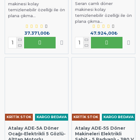
Seran camlı döner
makinesi kolay
makinesi kolay
temizlenebilir özelliği ile ön
temizlenebilir özelliği ile ön
plana çıkma...
plana çıkma...
37.371,00₺
47.924,00₺
KRİTİK STOK
KARGO BEDAVA
KRİTİK STOK
KARGO BEDAVA
Atalay ADE-5A Döner
Atalay ADE-5S Döner
Ocağı-Elektrikli 5 Gözlü-
Makineleri Elektrikli
Alttan Motorlu
Sabit - 5 Radyanlı - 380 V