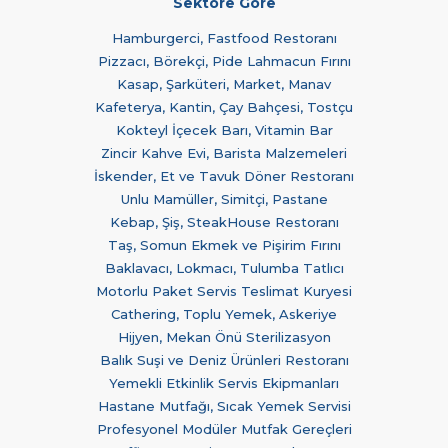
Sektöre Göre
Hamburgerci, Fastfood Restoranı
Pizzacı, Börekçi, Pide Lahmacun Fırını
Kasap, Şarküteri, Market, Manav
Kafeterya, Kantin, Çay Bahçesi, Tostçu
Kokteyl İçecek Barı, Vitamin Bar
Zincir Kahve Evi, Barista Malzemeleri
İskender, Et ve Tavuk Döner Restoranı
Unlu Mamüller, Simitçi, Pastane
Kebap, Şiş, SteakHouse Restoranı
Taş, Somun Ekmek ve Pişirim Fırını
Baklavacı, Lokmacı, Tulumba Tatlıcı
Motorlu Paket Servis Teslimat Kuryesi
Cathering, Toplu Yemek, Askeriye
Hijyen, Mekan Önü Sterilizasyon
Balık Suşi ve Deniz Ürünleri Restoranı
Yemekli Etkinlik Servis Ekipmanları
Hastane Mutfağı, Sıcak Yemek Servisi
Profesyonel Modüler Mutfak Gereçleri