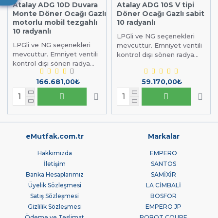
Atalay ADG 10D Duvara
Atalay ADG 10S V tipi
Monte Döner Ocağı Gazlı
Döner Ocağı Gazlı sabit
motorlu mobil tezgahlı
10 radyanlı
10 radyanlı
LPGli ve NG seçenekleri
LPGli ve NG seçenekleri
mevcuttur. Emniyet ventili
mevcuttur. Emniyet ventili
kontrol dışı sönen radya...
kontrol dışı sönen radya...
166.681,00₺
59.170,00₺
eMutfak.com.tr
Markalar
Hakkımızda
EMPERO
İletişim
SANTOS
Banka Hesaplarımız
SAMİXİR
Üyelik Sözleşmesi
LA CİMBALİ
Satış Sözleşmesi
BOSFOR
Gizlilik Sözleşmesi
EMPERO JP
Ödeme ve Teslimat
ROBOT COUPE