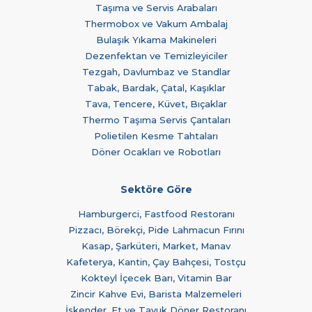
Taşıma ve Servis Arabaları
Thermobox ve Vakum Ambalaj
Bulaşık Yıkama Makineleri
Dezenfektan ve Temizleyiciler
Tezgah, Davlumbaz ve Standlar
Tabak, Bardak, Çatal, Kaşıklar
Tava, Tencere, Küvet, Bıçaklar
Thermo Taşıma Servis Çantaları
Polietilen Kesme Tahtaları
Döner Ocakları ve Robotları
Sektöre Göre
Hamburgerci, Fastfood Restoranı
Pizzacı, Börekçi, Pide Lahmacun Fırını
Kasap, Şarküteri, Market, Manav
Kafeterya, Kantin, Çay Bahçesi, Tostçu
Kokteyl İçecek Barı, Vitamin Bar
Zincir Kahve Evi, Barista Malzemeleri
İskender, Et ve Tavuk Döner Restoranı