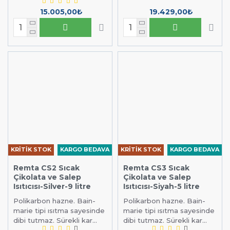
Sıcak Çikolata Makinesi
15.005,00₺
19.429,00₺
Fiyatları
Endüstriyel mutfak sektöründe lider olan
Samixir, Remta,
markalarının sıcak çikolata makinesi modelleri
Empero JP
fiyatından başlayarak kapasite ve tipine göre
₺2.265,00
farklılık göstermektedir. Sitemizde bulunan sıcak
çikolata makinesi modellerini incelemek için linke
tıklayabilirsiniz. (
)
Sıcak Çikolata Makinesi (emutfak.com.tr)
Henüz sitemizde açmadığımız on binlerce ürünümüz
daha var. Hemen satış temsilcimizle iletişime geçin,
ihtiyacınıza ve bütçenize uygun ürünü bulmanıza yardım
edelim. Bize
nolu telefon numaramızdan,
0850 346 8646
KRİTİK STOK
KARGO BEDAVA
KRİTİK STOK
KARGO BEDAVA
nolu whatsapp hattımızdan,
0555 887 77 66
Remta CS2 Sıcak
Remta CS3 Sıcak
adresinden veya
satis@eMutfak.com.tr
eMutfak iletişim
Çikolata ve Salep
Çikolata ve Salep
formumuzdan yazarak ulaşabilirsiniz.
Isıtıcısı-Silver-9 litre
Isıtıcısı-Siyah-5 litre
Polikarbon hazne. Bain-
Polikarbon hazne. Bain-
marie tipi ısıtma sayesinde
marie tipi ısıtma sayesinde
dibi tutmaz. Sürekli kar...
dibi tutmaz. Sürekli kar...