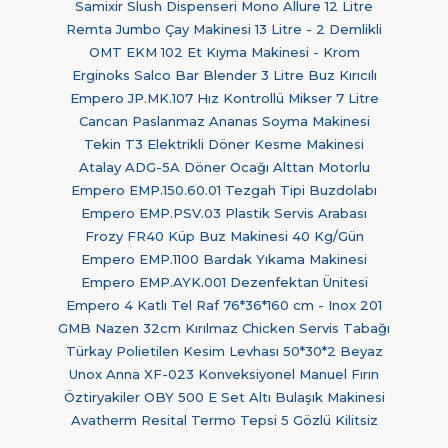
Samixir Slush Dispenseri Mono Allure 12 Litre
Remta Jumbo Çay Makinesi 13 Litre - 2 Demlikli
OMT EKM 102 Et Kıyma Makinesi - Krom
Erginoks Salco Bar Blender 3 Litre Buz Kırıcılı
Empero JP.MK.107 Hız Kontrollü Mikser 7 Litre
Cancan Paslanmaz Ananas Soyma Makinesi
Tekin T3 Elektrikli Döner Kesme Makinesi
Atalay ADG-5A Döner Ocağı Alttan Motorlu
Empero EMP.150.60.01 Tezgah Tipi Buzdolabı
Empero EMP.PSV.03 Plastik Servis Arabası
Frozy FR40 Küp Buz Makinesi 40 Kg/Gün
Empero EMP.1100 Bardak Yıkama Makinesi
Empero EMP.AYK.001 Dezenfektan Ünitesi
Empero 4 Katlı Tel Raf 76*36*160 cm - Inox 201
GMB Nazen 32cm Kırılmaz Chicken Servis Tabağı
Türkay Polietilen Kesim Levhası 50*30*2 Beyaz
Unox Anna XF-023 Konveksiyonel Manuel Fırın
Öztiryakiler OBY 500 E Set Altı Bulaşık Makinesi
Avatherm Resital Termo Tepsi 5 Gözlü Kilitsiz