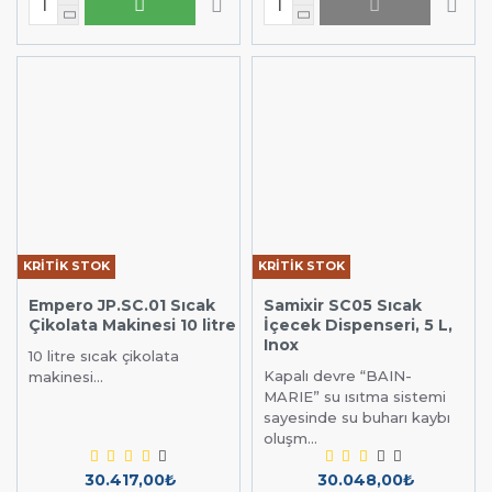
KRİTİK STOK
KRİTİK STOK
Empero JP.SC.01 Sıcak
Samixir SC05 Sıcak
Çikolata Makinesi 10 litre
İçecek Dispenseri, 5 L,
Inox
10 litre sıcak çikolata
Kapalı devre “BAIN-
makinesi...
MARIE” su ısıtma sistemi
sayesinde su buharı kaybı
oluşm...
30.417,00₺
30.048,00₺