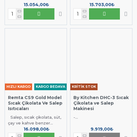
15.054,00₺
15.703,00₺
HIZLI KARGO
KARGO BEDAVA
KRİTİK STOK
Remta CS9 Gold Model
By Kitchen DHC-3 Sıcak
Sıcak Çikolata Ve Salep
Çikolata ve Salep
Isıtıcaları
Makinesi
Salep, sıcak çikolata, süt,
-...
çay ve kahve benzer...
16.098,00₺
9.919,00₺