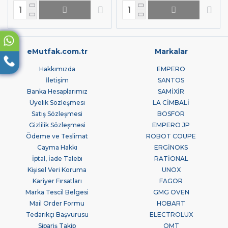
eMutfak.com.tr
Markalar
Hakkımızda
EMPERO
İletişim
SANTOS
Banka Hesaplarımız
SAMİXİR
Üyelik Sözleşmesi
LA CİMBALİ
Satış Sözleşmesi
BOSFOR
Gizlilik Sözleşmesi
EMPERO JP
Ödeme ve Teslimat
ROBOT COUPE
Cayma Hakkı
ERGİNOKS
İptal, İade Talebi
RATİONAL
Kişisel Veri Koruma
UNOX
Kariyer Fırsatları
FAGOR
Marka Tescil Belgesi
GMG OVEN
Mail Order Formu
HOBART
Tedarikçi Başvurusu
ELECTROLUX
Sipariş Takip
OMT