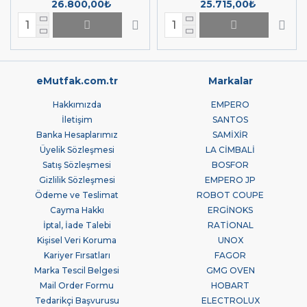
fiyatından başlayarak kapasite ve tipine göre farklılık
26.800,00₺
25.715,00₺
göstermektedir. Sitemizde bulunan flambe arabası
modellerini incelemek için linke tıklayabilirsiniz. (
)
Flambe Arabası (emutfak.com.tr)
Henüz sitemizde açmadığımız on binlerce ürünümüz
eMutfak.com.tr
Markalar
daha var. Hemen satış temsilcimizle iletişime geçin,
ihtiyacınıza ve bütçenize uygun ürünü bulmanıza yardım
Hakkımızda
EMPERO
edelim. Bize
nolu telefon numaramızdan,
0850 346 8646
İletişim
SANTOS
nolu whatsapp hattımızdan,
0555 887 77 66
Banka Hesaplarımız
SAMİXİR
adresinden veya
satis@eMutfak.com.tr
eMutfak iletişim
Üyelik Sözleşmesi
LA CİMBALİ
formumuzdan yazarak ulaşabilirsiniz.
Satış Sözleşmesi
BOSFOR
Gizlilik Sözleşmesi
EMPERO JP
Ödeme ve Teslimat
ROBOT COUPE
Cayma Hakkı
ERGİNOKS
İptal, İade Talebi
RATİONAL
Kişisel Veri Koruma
UNOX
Kariyer Fırsatları
FAGOR
Marka Tescil Belgesi
GMG OVEN
Mail Order Formu
HOBART
Tedarikçi Başvurusu
ELECTROLUX