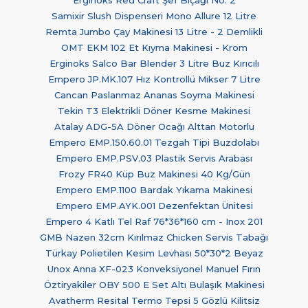
Samixir Slush Dispenseri Mono Allure 12 Litre
Remta Jumbo Çay Makinesi 13 Litre - 2 Demlikli
OMT EKM 102 Et Kıyma Makinesi - Krom
Erginoks Salco Bar Blender 3 Litre Buz Kırıcılı
Empero JP.MK.107 Hız Kontrollü Mikser 7 Litre
Cancan Paslanmaz Ananas Soyma Makinesi
Tekin T3 Elektrikli Döner Kesme Makinesi
Atalay ADG-5A Döner Ocağı Alttan Motorlu
Empero EMP.150.60.01 Tezgah Tipi Buzdolabı
Empero EMP.PSV.03 Plastik Servis Arabası
Frozy FR40 Küp Buz Makinesi 40 Kg/Gün
Empero EMP.1100 Bardak Yıkama Makinesi
Empero EMP.AYK.001 Dezenfektan Ünitesi
Empero 4 Katlı Tel Raf 76*36*160 cm - Inox 201
GMB Nazen 32cm Kırılmaz Chicken Servis Tabağı
Türkay Polietilen Kesim Levhası 50*30*2 Beyaz
Unox Anna XF-023 Konveksiyonel Manuel Fırın
Öztiryakiler OBY 500 E Set Altı Bulaşık Makinesi
Avatherm Resital Termo Tepsi 5 Gözlü Kilitsiz