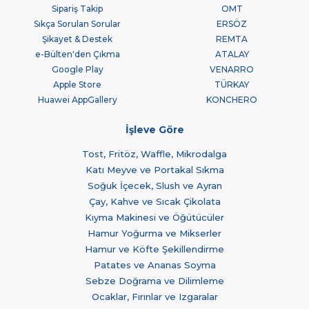
Sipariş Takip
OMT
Sıkça Sorulan Sorular
ERSÖZ
Şikayet & Destek
REMTA
e-Bülten'den Çıkma
ATALAY
Google Play
VENARRO
Apple Store
TÜRKAY
Huawei AppGallery
KONCHERO
İşleve Göre
Tost, Fritöz, Waffle, Mikrodalga
Katı Meyve ve Portakal Sıkma
Soğuk İçecek, Slush ve Ayran
Çay, Kahve ve Sıcak Çikolata
Kıyma Makinesi ve Öğütücüler
Hamur Yoğurma ve Mikserler
Hamur ve Köfte Şekillendirme
Patates ve Ananas Soyma
Sebze Doğrama ve Dilimleme
Ocaklar, Fırınlar ve Izgaralar