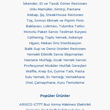
İskender, Et ve Tavuk Döner Restoranı
Unlu Mamüller, Simitçi, Pastane
Kebap, Şiş, SteakHouse Restoranı
Taş, Somun Ekmek ve Pişirim Fırını
Baklavacı, Lokmacı, Tulumba Tatlıcı
Motorlu Paket Servis Teslimat Kuryesi
Cathering, Toplu Yemek, Askeriye
Hijyen, Mekan Önü Sterilizasyon
Balık Suşi ve Deniz Ürünleri Restoranı
Yemekli Etkinlik Servis Ekipmanları
Hastane Mutfağı, Sıcak Yemek Servisi
Profesyonel Modüler Mutfak Gereçleri
Waffle, Krep Evi, Gurme Tatlı, Pasta
Sulu Yemek, Ev Yemeği, Yemekhane
Otel, Çamaşırhane, Kuru Temizleme
Popüler Ürünler
ARISCO IC777 Buz Kırma Makinesi Elektrikli
Erginoks Red Craft Şef Bıçağı No: 2