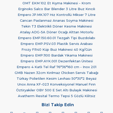
OMT EKM 102 Et Kıyma Makinesi - Krom
Erginoks Salco Bar Blender 3 Litre Buz Kırıcılı
Empero JP.MK.107 Hız Kontrollü Mikser 7 Litre
Cancan Paslanmaz Ananas Soyma Makinesi
Tekin T3 Elektrikli Döner Kesme Makinesi
Atalay ADG-5A Döner Ocağı Alttan Motorlu
Empero EMP.150.60.01 Tezgah Tipi Buzdolabı
Empero EMP.PSV.03 Plastik Servis Arabası
Frozy FR40 Küp Buz Makinesi 40 Kg/Gün
Empero EMP.1100 Bardak Yıkama Makinesi
Empero EMP.AYK.001 Dezenfektan Ünitesi
Empero 4 Katlı Tel Raf 76*36*160 cm - Inox 201
GMB Nazen 32cm Kırılmaz Chicken Servis Tabağı
Türkay Polietilen Kesim Levhası 50*30*2 Beyaz
Unox Anna XF-023 Konveksiyonel Manuel Fırın
Öztiryakiler OBY 500 E Set Altı Bulaşık Makinesi
Avatherm Resital Termo Tepsi 5 Gözlü Kilitsiz
Bizi Takip Edin