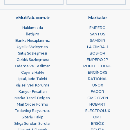
eMutfak.com.tr
Markalar
Hakkımızda
EMPERO
İletişim
SANTOS
Banka Hesaplarımız
SAMİXİR
Üyelik Sözleşmesi
LA CİMBALİ
Satış Sözleşmesi
BOSFOR
Gizlilik Sözleşmesi
EMPERO JP
Ödeme ve Teslimat
ROBOT COUPE
Cayma Hakkı
ERGİNOKS
İptal, İade Talebi
RATİONAL
Kişisel Veri Koruma
UNOX
Kariyer Fırsatları
FAGOR
Marka Tescil Belgesi
GMG OVEN
Mail Order Formu
HOBART
Tedarikçi Başvurusu
ELECTROLUX
Sipariş Takip
OMT
Sıkça Sorulan Sorular
ERSÖZ
Şikayet & Destek
REMTA