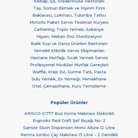
Kebap, Şiş, SteakHouse Restoranı
Taş, Somun Ekmek ve Pişirim Fırını
Baklavacı, Lokmacı, Tulumba Tatlıcı
Motorlu Paket Servis Teslimat Kuryesi
Cathering, Toplu Yemek, Askeriye
Hijyen, Mekan Önü Sterilizasyon
Balık Suşi ve Deniz Ürünleri Restoranı
Yemekli Etkinlik Servis Ekipmanları
Hastane Mutfağı, Sıcak Yemek Servisi
Profesyonel Modüler Mutfak Gereçleri
Waffle, Krep Evi, Gurme Tatlı, Pasta
Sulu Yemek, Ev Yemeği, Yemekhane
Otel, Çamaşırhane, Kuru Temizleme
Popüler Ürünler
ARISCO IC777 Buz Kırma Makinesi Elektrikli
Erginoks Red Craft Şef Bıçağı No: 2
Samixir Slush Dispenseri Mono Allure 12 Litre
Remta Jumbo Çay Makinesi 13 Litre - 2 Demlikli