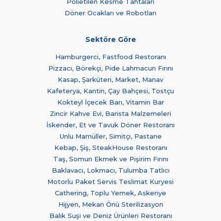
Polietilen Kesme Tahtaları
Döner Ocakları ve Robotları
Sektöre Göre
Hamburgerci, Fastfood Restoranı
Pizzacı, Börekçi, Pide Lahmacun Fırını
Kasap, Şarküteri, Market, Manav
Kafeterya, Kantin, Çay Bahçesi, Tostçu
Kokteyl İçecek Barı, Vitamin Bar
Zincir Kahve Evi, Barista Malzemeleri
İskender, Et ve Tavuk Döner Restoranı
Unlu Mamüller, Simitçi, Pastane
Kebap, Şiş, SteakHouse Restoranı
Taş, Somun Ekmek ve Pişirim Fırını
Baklavacı, Lokmacı, Tulumba Tatlıcı
Motorlu Paket Servis Teslimat Kuryesi
Cathering, Toplu Yemek, Askeriye
Hijyen, Mekan Önü Sterilizasyon
Balık Suşi ve Deniz Ürünleri Restoranı