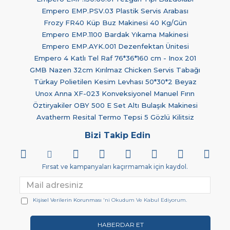
Empero EMP.PSV.03 Plastik Servis Arabası
Frozy FR40 Küp Buz Makinesi 40 Kg/Gün
Empero EMP.1100 Bardak Yıkama Makinesi
Empero EMP.AYK.001 Dezenfektan Ünitesi
Empero 4 Katlı Tel Raf 76*36*160 cm - Inox 201
GMB Nazen 32cm Kırılmaz Chicken Servis Tabağı
Türkay Polietilen Kesim Levhası 50*30*2 Beyaz
Unox Anna XF-023 Konveksiyonel Manuel Fırın
Öztiryakiler OBY 500 E Set Altı Bulaşık Makinesi
Avatherm Resital Termo Tepsi 5 Gözlü Kilitsiz
Bizi Takip Edin
Fırsat ve kampanyaları kaçırmamak için kaydol.
Kişisel Verilerin Korunması
'ni Okudum Ve Kabul Ediyorum.
HABERDAR ET