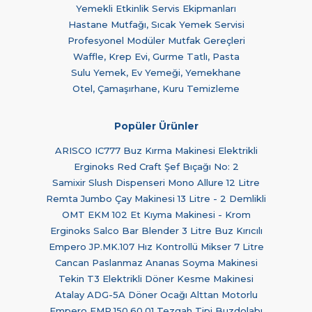
Yemekli Etkinlik Servis Ekipmanları
Hastane Mutfağı, Sıcak Yemek Servisi
Profesyonel Modüler Mutfak Gereçleri
Waffle, Krep Evi, Gurme Tatlı, Pasta
Sulu Yemek, Ev Yemeği, Yemekhane
Otel, Çamaşırhane, Kuru Temizleme
Popüler Ürünler
ARISCO IC777 Buz Kırma Makinesi Elektrikli
Erginoks Red Craft Şef Bıçağı No: 2
Samixir Slush Dispenseri Mono Allure 12 Litre
Remta Jumbo Çay Makinesi 13 Litre - 2 Demlikli
OMT EKM 102 Et Kıyma Makinesi - Krom
Erginoks Salco Bar Blender 3 Litre Buz Kırıcılı
Empero JP.MK.107 Hız Kontrollü Mikser 7 Litre
Cancan Paslanmaz Ananas Soyma Makinesi
Tekin T3 Elektrikli Döner Kesme Makinesi
Atalay ADG-5A Döner Ocağı Alttan Motorlu
Empero EMP.150.60.01 Tezgah Tipi Buzdolabı