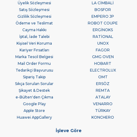
Üyelik Sözleşmesi
LA CİMBALİ
Satış Sözleşmesi
BOSFOR
Gizlilik Sözleşmesi
EMPERO JP
Ödeme ve Teslimat
ROBOT COUPE
Cayma Hakkı
ERGİNOKS
İptal, İade Talebi
RATİONAL
Kişisel Veri Koruma
UNOX
Kariyer Fırsatları
FAGOR
Marka Tescil Belgesi
GMG OVEN
Mail Order Formu
HOBART
Tedarikçi Başvurusu
ELECTROLUX
Sipariş Takip
OMT
Sıkça Sorulan Sorular
ERSÖZ
Şikayet & Destek
REMTA
e-Bülten'den Çıkma
ATALAY
Google Play
VENARRO
Apple Store
TÜRKAY
Huawei AppGallery
KONCHERO
İşleve Göre