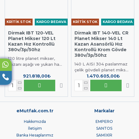
KRİTİK STOK
KARGO BEDAVA
KRİTİK STOK
KARGO BEDAVA
Dirmak IBT 120-VEL
Dirmak IBT 140-VEL CR
Planet Mikser 120 Lt
Planet Mikser 140 Lt
Kazan Hız Kontrollü
Kazan Asansörlü Hız
380v/3p/50hz
Kontrollü Krom Gövde
380v/3p/50hz
120 litre planet mikser,
140 L AISI 304 paslanmaz
kazanı aşağı ve yukarı ha...
çelik gövdeli planet miks...
921.818,00₺
1.470.605,00₺
eMutfak.com.tr
Markalar
Hakkımızda
EMPERO
İletişim
SANTOS
Banka Hesaplarımız
SAMİXİR