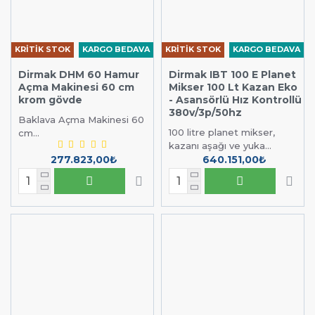
KRİTİK STOK
KARGO BEDAVA
KRİTİK STOK
KARGO BEDAVA
Dirmak DHM 60 Hamur
Dirmak IBT 100 E Planet
Açma Makinesi 60 cm
Mikser 100 Lt Kazan Eko
krom gövde
- Asansörlü Hız Kontrollü
380v/3p/50hz
Baklava Açma Makinesi 60
100 litre planet mikser,
cm...
kazanı aşağı ve yuka...
277.823,00₺
640.151,00₺