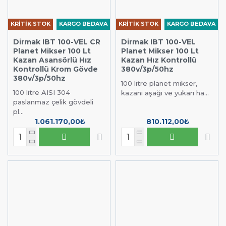
KRİTİK STOK
KARGO BEDAVA
KRİTİK STOK
KARGO BEDAVA
Dirmak IBT 100-VEL CR
Dirmak IBT 100-VEL
Planet Mikser 100 Lt
Planet Mikser 100 Lt
Kazan Asansörlü Hız
Kazan Hız Kontrollü
Kontrollü Krom Gövde
380v/3p/50hz
380v/3p/50hz
100 litre planet mikser,
100 litre AISI 304
kazanı aşağı ve yukarı ha...
paslanmaz çelik gövdeli
pl...
1.061.170,00₺
810.112,00₺