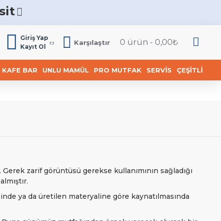
sit
6
Giriş Yap
0 ürün - 0,00₺
Karşılaştır
Kayıt Ol
KAFE BAR
UNLU MAMÜL
PRO MUTFAK
SERVIS
ÇEŞITLI
 Gerek zarif görüntüsü gerekse kullanımının sağladığı
lmıştır.
inde ya da üretilen materyaline göre kaynatılmasında