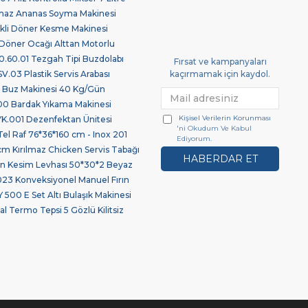
maz Ananas Soyma Makinesi
ikli Döner Kesme Makinesi
Döner Ocağı Alttan Motorlu
.60.01 Tezgah Tipi Buzdolabı
Fırsat ve kampanyaları
03 Plastik Servis Arabası
kaçırmamak için kaydol.
 Buz Makinesi 40 Kg/Gün
0 Bardak Yıkama Makinesi
Kişisel Verilerin Korunması
.001 Dezenfektan Ünitesi
'ni Okudum Ve Kabul
Tel Raf 76*36*160 cm - Inox 201
Ediyorum.
 Kırılmaz Chicken Servis Tabağı
HABERDAR ET
len Kesim Levhası 50*30*2 Beyaz
23 Konveksiyonel Manuel Fırın
 500 E Set Altı Bulaşık Makinesi
l Termo Tepsi 5 Gözlü Kilitsiz