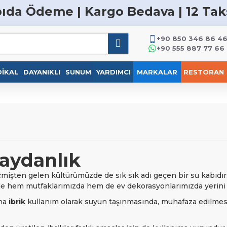
ıda Ödeme | Kargo Bedava | 12 Tak
+90 850 346 86 4
+90 555 887 77 66
IKAL
DAYANIKLI
SUNUM
YARDIMCI
MARKALAR
RESTORAN
Çaydanlık
işten gelen kültürümüzde de sık sık adı geçen bir su kabıdır.
de hem mutfaklarımızda hem de ev dekorasyonlarımızda yerini a
ana
ibrik
kullanım olarak suyun taşınmasında, muhafaza edilmes