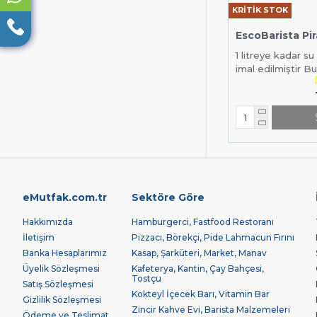
KRİTİK STOK
EscoBarista Pir
1 litreye kadar su
imal edilmiştir Bu
eMutfak.com.tr
Sektöre Göre
Hakkımızda
Hamburgerci, Fastfood Restoranı
İletişim
Pizzacı, Börekçi, Pide Lahmacun Fırını
Banka Hesaplarımız
Kasap, Şarküteri, Market, Manav
Üyelik Sözleşmesi
Kafeterya, Kantin, Çay Bahçesi,
Tostçu
Satış Sözleşmesi
Kokteyl İçecek Barı, Vitamin Bar
Gizlilik Sözleşmesi
Zincir Kahve Evi, Barista Malzemeleri
Ödeme ve Teslimat