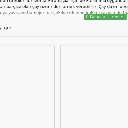
rden üretilen ibrikler farklı amaçlar için de kullanıma uygun
n parçası olan çay üzerinden örnek verebiliriz. Çay da en öne
suyu yavaş ve homojen bir şekilde ekleme imkanı sayesinde bi
ise kahve için verebiliriz. Şuanda da oldukça popüler olan 3.
hazırlamanızda en büyük yardımcılarınızdan biri olacaktır. Piram
ılaştır
lu tüm tipte ocaklar için kullanıma uygundur. Bulaşık makines
 uzun süre kullanıma uygundur.
e kullanım alanına sahip olan
ibrik
ler arasında işletmeniz için 
ydanlık Fiyatları
ak sektöründe lider olan
markalarının ibrik
Konchero, EscoBarista
termektedir. Sitemizde bulunan ibrik çaydanlık incelemek için li
açmadığımız on binlerce ürünümüz daha var. Hemen satış temsil
anıza yardım edelim. Bize
nolu telefon numara
0850 346 8646
adresinden veya
formumuzdan yazarak ulaşa
m.tr
eMutfak iletişim