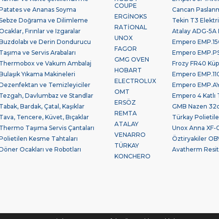
COUPE
Patates ve Ananas Soyma
Cancan Paslan
ERGİNOKS
Sebze Doğrama ve Dilimleme
Tekin T3 Elektr
RATİONAL
Ocaklar, Fırınlar ve Izgaralar
Atalay ADG-5A 
UNOX
Buzdolabı ve Derin Dondurucu
Empero EMP.150
FAGOR
Taşıma ve Servis Arabaları
Empero EMP.PSV.
GMG OVEN
Thermobox ve Vakum Ambalaj
Frozy FR40 Küp
HOBART
Bulaşık Yıkama Makineleri
Empero EMP.110
ELECTROLUX
Dezenfektan ve Temizleyiciler
Empero EMP.AYK
OMT
Tezgah, Davlumbaz ve Standlar
Empero 4 Katlı 
ERSÖZ
Tabak, Bardak, Çatal, Kaşıklar
GMB Nazen 32cm
REMTA
Tava, Tencere, Küvet, Bıçaklar
Türkay Polieti
ATALAY
Thermo Taşıma Servis Çantaları
Unox Anna XF-0
VENARRO
Polietilen Kesme Tahtaları
Öztiryakiler OBY
TÜRKAY
Döner Ocakları ve Robotları
Avatherm Resita
KONCHERO