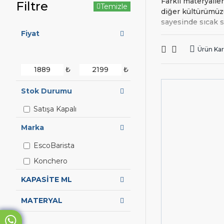
Farklı materyalle
Filtre
Temizle
diğer kültürümüzü
sayesinde sıcak 
Fiyat
Bir diğer örneği 
mükemmel kahveyi 
Ürün Karş
gazlı, indüksiyon
kolaydır. Ayrıca
₺
₺
Farklı kapasite v
Stok Durumu
İbrik Ça
Satışa Kapalı
Endüstriyel mutf
göre farklılık gös
Marka
Henüz sitemizde 
EscoBarista
uygun ürünü bulm
Konchero
satis@eMutfak.co
KAPASİTE ML
MATERYAL