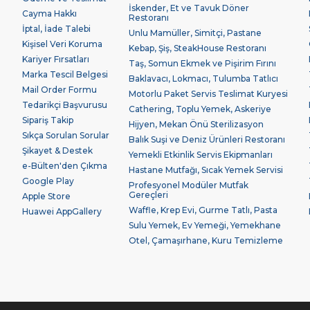
İskender, Et ve Tavuk Döner
Cayma Hakkı
Restoranı
İptal, İade Talebi
Unlu Mamüller, Simitçi, Pastane
Kişisel Veri Koruma
Kebap, Şiş, SteakHouse Restoranı
Kariyer Fırsatları
Taş, Somun Ekmek ve Pişirim Fırını
Marka Tescil Belgesi
Baklavacı, Lokmacı, Tulumba Tatlıcı
Mail Order Formu
Motorlu Paket Servis Teslimat Kuryesi
Tedarikçi Başvurusu
Cathering, Toplu Yemek, Askeriye
Sipariş Takip
Hijyen, Mekan Önü Sterilizasyon
Sıkça Sorulan Sorular
Balık Suşi ve Deniz Ürünleri Restoranı
Şikayet & Destek
Yemekli Etkinlik Servis Ekipmanları
e-Bülten'den Çıkma
Hastane Mutfağı, Sıcak Yemek Servisi
Google Play
Profesyonel Modüler Mutfak
Gereçleri
Apple Store
Waffle, Krep Evi, Gurme Tatlı, Pasta
Huawei AppGallery
Sulu Yemek, Ev Yemeği, Yemekhane
Otel, Çamaşırhane, Kuru Temizleme