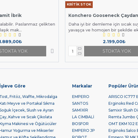
KRİTİK STOK
amit İbrik
Konchero Gooseneck Çaydan
 alabilir. Paslanmaz çelikten
Daha iyi bir demleme için sıcak su
laşık mak...
yavaşça ve homojen bir şekilde ek
1.889,00₺
2.199,00₺
STOKTA YOK
STOKTA YOK
İşleve Göre
Markalar
Popüler Ürü
Tost, Fritöz, Waffle, Mikrodalga
EMPERO
ARISCO IC777 Bu
Katı Meyve ve Portakal Sıkma
SANTOS
Erginoks Red Cra
Soğuk İçecek, Slush ve Ayran
SAMİXİR
Samixir Slush Di
Çay, Kahve ve Sıcak Çikolata
LA CİMBALİ
Remta Jumbo Çay
Kıyma Makinesi ve Öğütücüler
BOSFOR
OMT EKM 102 Et
Hamur Yoğurma ve Mikserler
EMPERO JP
Erginoks Salco B
Hamur ve Köfte Şekillendirme
ROBOT
Empero JP.MK.10