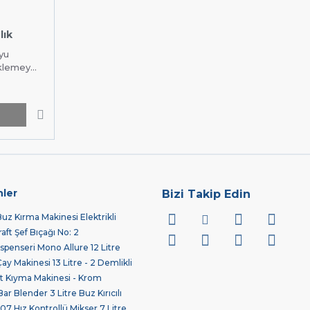
lık
yu
lemey...
nler
Bizi Takip Edin
z Kırma Makinesi Elektrikli
ft Şef Bıçağı No: 2
spenseri Mono Allure 12 Litre
 Makinesi 13 Litre - 2 Demlikli
 Kıyma Makinesi - Krom
ar Blender 3 Litre Buz Kırıcılı
7 Hız Kontrollü Mikser 7 Litre