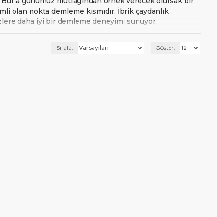
dur. Buna günümüz mutfağından örnek verecek olursak bir
mli olan nokta demleme kısmıdır. İbrik çaydanlık
zlere daha iyi bir demleme deneyimi sunuyor.
nesil kahve demleme ekipmanlarından biri olan
barista ibrik
it ibrik olarak da adlandırılan ibrik çeşidi elektrikli,
Sırala:
Göster:
inde kullanıma uygun olan ibriğin temizlenmesi de oldukça
en uygun modeli seçebilirsiniz.
 çaydanlık
fiyatından başlayarak kapasite ve tipine
₺982,00
nke tıklayabilirsiniz. (
)
İbrik Çaydanlık (emutfak.com.tr)
cimizle iletişime geçin, ihtiyacınıza ve bütçenize
mızdan,
nolu whatsapp hattımızdan,
0555 887 77 66
bilirsiniz.