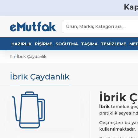
Kap
HAZIRLIK
PIŞIRME
SOĞUTMA
TAŞIMA
TEMIZLEME
MED
İbrik Çaydanlık
İbrik Çaydanlık
İbrik 
İbrik
temelde geçm
pratiklik sayesin
Geçmişten bu y
kullanılmaktadır.