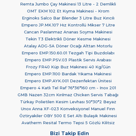
Remta Jumbo Çay Makinesi 13 Litre - 2 Demlikli
OMT EKM 102 Et Kıyma Makinesi - Krom
Erginoks Salco Bar Blender 3 Litre Buz Kırıcılı
Empero JP.MK.107 Hız Kontrollü Mikser 7 Litre
Cancan Paslanmaz Ananas Soyma Makinesi
Tekin T3 Elektrikli Döner Kesme Makinesi
Atalay ADG-5A Döner Ocağı Alttan Motorlu
Empero EMP.150.60.01 Tezgah Tipi Buzdolabı
Empero EMP.PSV.03 Plastik Servis Arabası
Frozy FR40 Küp Buz Makinesi 40 Kg/Gün
Empero EMP.1100 Bardak Yıkama Makinesi
Empero EMP.AYK.001 Dezenfektan Ünitesi
Empero 4 Katlı Tel Raf 76*36*160 cm - Inox 201
GMB Nazen 32cm Kırılmaz Chicken Servis Tabağı
Türkay Polietilen Kesim Levhası 50*30*2 Beyaz
Unox Anna XF-023 Konveksiyonel Manuel Fırın
Öztiryakiler OBY 500 E Set Altı Bulaşık Makinesi
Avatherm Resital Termo Tepsi 5 Gözlü Kilitsiz
Bizi Takip Edin