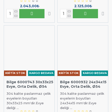
Evye Fiyatları
2.043,00₺
2.125,00₺
Endüstriyel mutfak sektöründe lider olan
Bilge, Kapp
markalarının evye modelleri
fiyatından
₺1.425,00
başlayarak kapasite ve tipine göre farklılık
göstermektedir. Sitemizde bulunan evye modellerini
incelemek için linke tıklayabilirsiniz. (
Evye (emutfak.com.tr)
)
Henüz sitemizde açmadığımız on binlerce ürünümüz
daha var. Hemen satış temsilcimizle iletişime geçin,
ihtiyacınıza ve bütçenize uygun ürünü bulmanıza yardım
edelim. Bize
nolu telefon numaramızdan,
0850 346 8646
nolu whatsapp hattımızdan,
0555 887 77 66
adresinden veya
satis@eMutfak.com.tr
eMutfak iletişim
KRİTİK STOK
KARGO BEDAVA
KRİTİK STOK
KARGO BEDAVA
formumuzdan yazarak ulaşabilirsiniz.
Bilge 6000743 30x33x25
Bilge 6000932 24x34x15
Evye, Orta Delik, Ø54
Evye, Orta Delik, Ø54
304 kalite paslanmaz çelik
304 kalite paslanmaz çelik
evyelerin boyutları
evyelerin boyutları
30x33x25 mm'dir.Evye
24x34x15 mm'dir.Evye
deliği ...
deliği ...