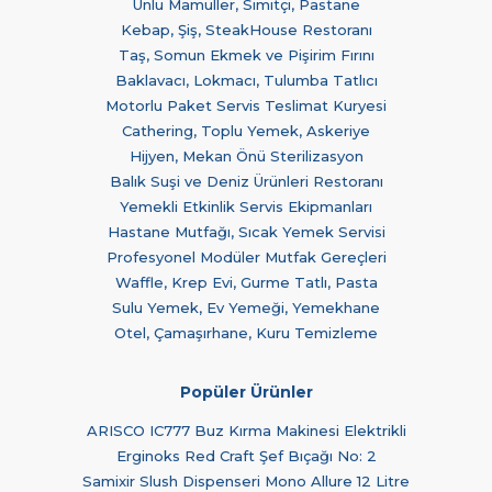
Unlu Mamüller, Simitçi, Pastane
Kebap, Şiş, SteakHouse Restoranı
Taş, Somun Ekmek ve Pişirim Fırını
Baklavacı, Lokmacı, Tulumba Tatlıcı
Motorlu Paket Servis Teslimat Kuryesi
Cathering, Toplu Yemek, Askeriye
Hijyen, Mekan Önü Sterilizasyon
Balık Suşi ve Deniz Ürünleri Restoranı
Yemekli Etkinlik Servis Ekipmanları
Hastane Mutfağı, Sıcak Yemek Servisi
Profesyonel Modüler Mutfak Gereçleri
Waffle, Krep Evi, Gurme Tatlı, Pasta
Sulu Yemek, Ev Yemeği, Yemekhane
Otel, Çamaşırhane, Kuru Temizleme
Popüler Ürünler
ARISCO IC777 Buz Kırma Makinesi Elektrikli
Erginoks Red Craft Şef Bıçağı No: 2
Samixir Slush Dispenseri Mono Allure 12 Litre