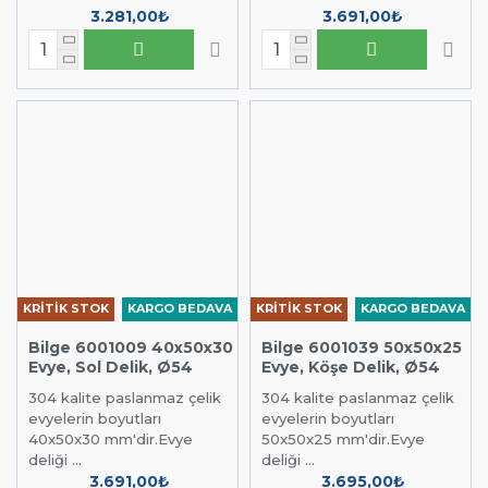
3.281,00₺
3.691,00₺
KRİTİK STOK
KARGO BEDAVA
KRİTİK STOK
KARGO BEDAVA
Bilge 6001009 40x50x30
Bilge 6001039 50x50x25
Evye, Sol Delik, Ø54
Evye, Köşe Delik, Ø54
304 kalite paslanmaz çelik
304 kalite paslanmaz çelik
evyelerin boyutları
evyelerin boyutları
40x50x30 mm'dir.Evye
50x50x25 mm'dir.Evye
deliği ...
deliği ...
3.691,00₺
3.695,00₺