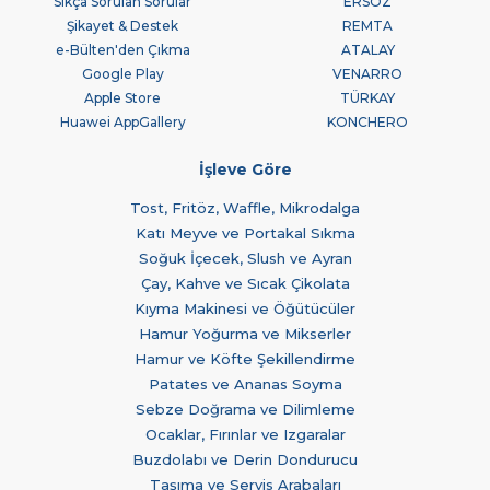
Sıkça Sorulan Sorular
ERSÖZ
Şikayet & Destek
REMTA
e-Bülten'den Çıkma
ATALAY
Google Play
VENARRO
Apple Store
TÜRKAY
Huawei AppGallery
KONCHERO
İşleve Göre
Tost, Fritöz, Waffle, Mikrodalga
Katı Meyve ve Portakal Sıkma
Soğuk İçecek, Slush ve Ayran
Çay, Kahve ve Sıcak Çikolata
Kıyma Makinesi ve Öğütücüler
Hamur Yoğurma ve Mikserler
Hamur ve Köfte Şekillendirme
Patates ve Ananas Soyma
Sebze Doğrama ve Dilimleme
Ocaklar, Fırınlar ve Izgaralar
Buzdolabı ve Derin Dondurucu
Taşıma ve Servis Arabaları