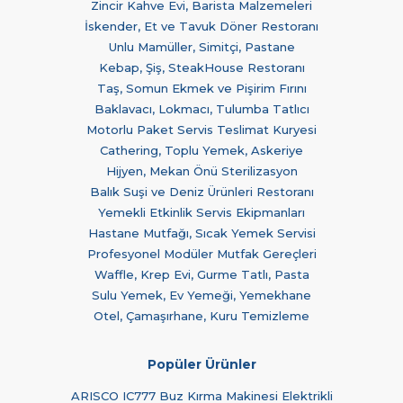
Zincir Kahve Evi, Barista Malzemeleri
İskender, Et ve Tavuk Döner Restoranı
Unlu Mamüller, Simitçi, Pastane
Kebap, Şiş, SteakHouse Restoranı
Taş, Somun Ekmek ve Pişirim Fırını
Baklavacı, Lokmacı, Tulumba Tatlıcı
Motorlu Paket Servis Teslimat Kuryesi
Cathering, Toplu Yemek, Askeriye
Hijyen, Mekan Önü Sterilizasyon
Balık Suşi ve Deniz Ürünleri Restoranı
Yemekli Etkinlik Servis Ekipmanları
Hastane Mutfağı, Sıcak Yemek Servisi
Profesyonel Modüler Mutfak Gereçleri
Waffle, Krep Evi, Gurme Tatlı, Pasta
Sulu Yemek, Ev Yemeği, Yemekhane
Otel, Çamaşırhane, Kuru Temizleme
Popüler Ürünler
ARISCO IC777 Buz Kırma Makinesi Elektrikli