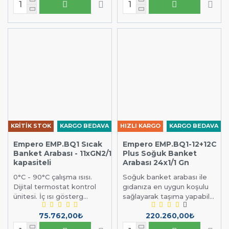
KRİTİK STOK
KARGO BEDAVA
HIZLI KARGO
KARGO BEDAVA
Empero EMP.BQ1 Sıcak
Empero EMP.BQ1-12+12C
Banket Arabası - 11xGN2/1
Plus Soğuk Banket
kapasiteli
Arabası 24x1/1 Gn
0°C - 90°C çalışma ısısı.
Soğuk banket arabası ile
Dijital termostat kontrol
gıdanıza en uygun koşulu
ünitesi. İç ısı gösterg...
sağlayarak taşıma yapabil...
75.762,00₺
220.260,00₺