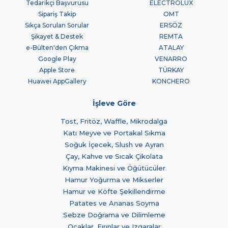
Tedarikçi Başvurusu
ELECTROLUX
Sipariş Takip
OMT
Sıkça Sorulan Sorular
ERSÖZ
Şikayet & Destek
REMTA
e-Bülten'den Çıkma
ATALAY
Google Play
VENARRO
Apple Store
TÜRKAY
Huawei AppGallery
KONCHERO
İşleve Göre
Tost, Fritöz, Waffle, Mikrodalga
Katı Meyve ve Portakal Sıkma
Soğuk İçecek, Slush ve Ayran
Çay, Kahve ve Sıcak Çikolata
Kıyma Makinesi ve Öğütücüler
Hamur Yoğurma ve Mikserler
Hamur ve Köfte Şekillendirme
Patates ve Ananas Soyma
Sebze Doğrama ve Dilimleme
Ocaklar, Fırınlar ve Izgaralar