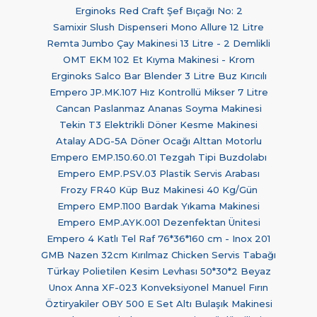
Erginoks Red Craft Şef Bıçağı No: 2
Samixir Slush Dispenseri Mono Allure 12 Litre
Remta Jumbo Çay Makinesi 13 Litre - 2 Demlikli
OMT EKM 102 Et Kıyma Makinesi - Krom
Erginoks Salco Bar Blender 3 Litre Buz Kırıcılı
Empero JP.MK.107 Hız Kontrollü Mikser 7 Litre
Cancan Paslanmaz Ananas Soyma Makinesi
Tekin T3 Elektrikli Döner Kesme Makinesi
Atalay ADG-5A Döner Ocağı Alttan Motorlu
Empero EMP.150.60.01 Tezgah Tipi Buzdolabı
Empero EMP.PSV.03 Plastik Servis Arabası
Frozy FR40 Küp Buz Makinesi 40 Kg/Gün
Empero EMP.1100 Bardak Yıkama Makinesi
Empero EMP.AYK.001 Dezenfektan Ünitesi
Empero 4 Katlı Tel Raf 76*36*160 cm - Inox 201
GMB Nazen 32cm Kırılmaz Chicken Servis Tabağı
Türkay Polietilen Kesim Levhası 50*30*2 Beyaz
Unox Anna XF-023 Konveksiyonel Manuel Fırın
Öztiryakiler OBY 500 E Set Altı Bulaşık Makinesi