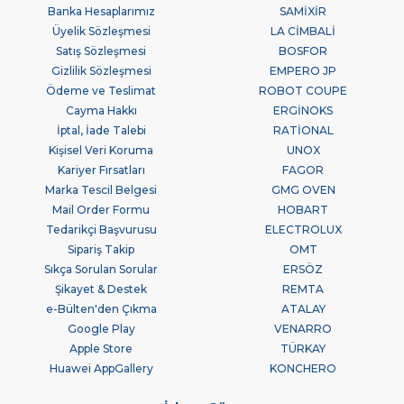
Banka Hesaplarımız
SAMİXİR
Üyelik Sözleşmesi
LA CİMBALİ
Satış Sözleşmesi
BOSFOR
Gizlilik Sözleşmesi
EMPERO JP
Ödeme ve Teslimat
ROBOT COUPE
Cayma Hakkı
ERGİNOKS
İptal, İade Talebi
RATİONAL
Kişisel Veri Koruma
UNOX
Kariyer Fırsatları
FAGOR
Marka Tescil Belgesi
GMG OVEN
Mail Order Formu
HOBART
Tedarikçi Başvurusu
ELECTROLUX
Sipariş Takip
OMT
Sıkça Sorulan Sorular
ERSÖZ
Şikayet & Destek
REMTA
e-Bülten'den Çıkma
ATALAY
Google Play
VENARRO
Apple Store
TÜRKAY
Huawei AppGallery
KONCHERO