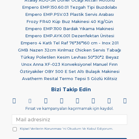
Empero EMP.150.60.01 Tezgah Tipi Buzdolabı
Empero EMP.PSV.03 Plastik Servis Arabası
Frozy FR40 Küp Buz Makinesi 40 Kg/Gün
Empero EMP.1100 Bardak Yıkama Makinesi
Empero EMP.AYK.001 Dezenfektan Ünitesi
Empero 4 Katlı Tel Raf 76*36*160 cm - Inox 201
GMB Nazen 32cm Kırılmaz Chicken Servis Tabağı
Türkay Polietilen Kesim Levhası 50*30*2 Beyaz
Unox Anna XF-023 Konveksiyonel Manuel Fırın
Öztiryakiler OBY 500 E Set Altı Bulaşık Makinesi
Avatherm Resital Termo Tepsi 5 Gözlü Kilitsiz
Bizi Takip Edin
Fırsat ve kampanyaları kaçırmamak için kaydol.
Kişisel Verilerin Korunması
'ni Okudum Ve Kabul Ediyorum.