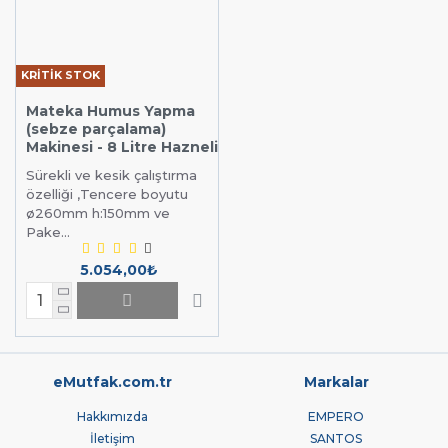
KRİTİK STOK
Mateka Humus Yapma
(sebze parçalama)
Makinesi - 8 Litre Hazneli
Sürekli ve kesik çalıştırma
özelliği ,Tencere boyutu
ø260mm h:150mm ve
Pake...
5.054,00₺
eMutfak.com.tr
Markalar
Hakkımızda
EMPERO
İletişim
SANTOS