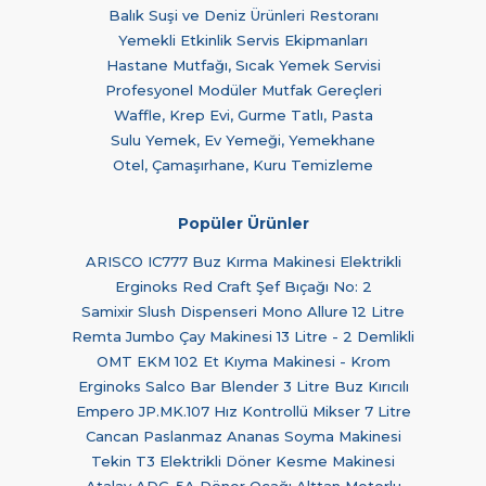
Balık Suşi ve Deniz Ürünleri Restoranı
Yemekli Etkinlik Servis Ekipmanları
Hastane Mutfağı, Sıcak Yemek Servisi
Profesyonel Modüler Mutfak Gereçleri
Waffle, Krep Evi, Gurme Tatlı, Pasta
Sulu Yemek, Ev Yemeği, Yemekhane
Otel, Çamaşırhane, Kuru Temizleme
Popüler Ürünler
ARISCO IC777 Buz Kırma Makinesi Elektrikli
Erginoks Red Craft Şef Bıçağı No: 2
Samixir Slush Dispenseri Mono Allure 12 Litre
Remta Jumbo Çay Makinesi 13 Litre - 2 Demlikli
OMT EKM 102 Et Kıyma Makinesi - Krom
Erginoks Salco Bar Blender 3 Litre Buz Kırıcılı
Empero JP.MK.107 Hız Kontrollü Mikser 7 Litre
Cancan Paslanmaz Ananas Soyma Makinesi
Tekin T3 Elektrikli Döner Kesme Makinesi
Atalay ADG-5A Döner Ocağı Alttan Motorlu