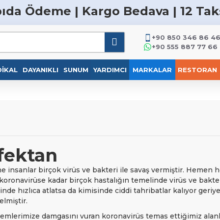
ıda Ödeme | Kargo Bedava | 12 Tak
+90 850 346 86 4
+90 555 887 77 66
IKAL
DAYANIKLI
SUNUM
YARDIMCI
MARKALAR
RESTORAN
fektan
 insanlar birçok virüs ve bakteri ile savaş vermiştir. Hemen 
koronavirüse kadar birçok hastalığın temelinde virüs ve bakte
de hızlıca atlatsa da kimisinde ciddi tahribatlar kalıyor geri
lmiştir.
nemlerimize damgasını vuran koronavirüs temas ettiğimiz ala