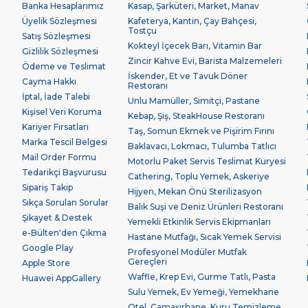
Banka Hesaplarımız
Kasap, Şarküteri, Market, Manav
Üyelik Sözleşmesi
Kafeterya, Kantin, Çay Bahçesi,
Tostçu
Satış Sözleşmesi
Kokteyl İçecek Barı, Vitamin Bar
Gizlilik Sözleşmesi
Zincir Kahve Evi, Barista Malzemeleri
Ödeme ve Teslimat
İskender, Et ve Tavuk Döner
Cayma Hakkı
Restoranı
İptal, İade Talebi
Unlu Mamüller, Simitçi, Pastane
Kişisel Veri Koruma
Kebap, Şiş, SteakHouse Restoranı
Kariyer Fırsatları
Taş, Somun Ekmek ve Pişirim Fırını
Marka Tescil Belgesi
Baklavacı, Lokmacı, Tulumba Tatlıcı
Mail Order Formu
Motorlu Paket Servis Teslimat Kuryesi
Tedarikçi Başvurusu
Cathering, Toplu Yemek, Askeriye
Sipariş Takip
Hijyen, Mekan Önü Sterilizasyon
Sıkça Sorulan Sorular
Balık Suşi ve Deniz Ürünleri Restoranı
Şikayet & Destek
Yemekli Etkinlik Servis Ekipmanları
e-Bülten'den Çıkma
Hastane Mutfağı, Sıcak Yemek Servisi
Google Play
Profesyonel Modüler Mutfak
Gereçleri
Apple Store
Waffle, Krep Evi, Gurme Tatlı, Pasta
Huawei AppGallery
Sulu Yemek, Ev Yemeği, Yemekhane
Otel, Çamaşırhane, Kuru Temizleme