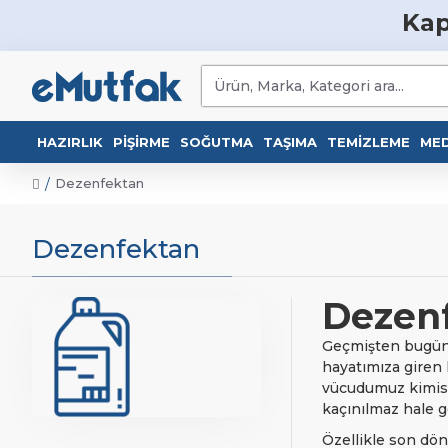
Kap
HAZIRLIK
PIŞIRME
SOĞUTMA
TAŞIMA
TEMIZLEME
MED
Dezenfektan
Dezenfektan
Dezen
Geçmişten bugüne
hayatımıza giren 
vücudumuz kimisin
kaçınılmaz hale ge
Özellikle son dö