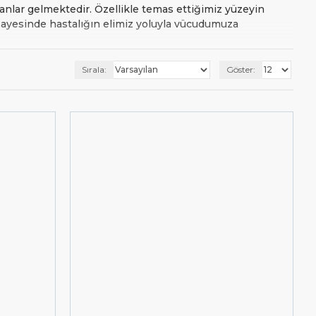
anlar gelmektedir. Özellikle temas ettiğimiz yüzeyin
ayesinde hastalığın elimiz yoluyla vücudumuza
 Hal böyle olunca daha düşük litre kapasitesi
Sırala:
Göster:
iyacınıza göre düşük ya da daha yüksek kapasitede
y, pratik, hızlı bir şekilde dezenfekte
nleri
fiyatından başlayarak kapasite ve tipine göre
₺121,00
ıklayabilirsiniz. (
)
Dezenfektan (emutfak.com.tr)
cimizle iletişime geçin, ihtiyacınıza ve bütçenize
mızdan,
nolu whatsapp hattımızdan,
0555 887 77 66
bilirsiniz.