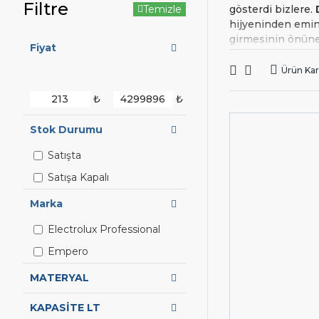
Filtre
Temizle
gösterdi bizlere.
hijyeninden emin
girmesinin önüne
Fiyat
Dezenfektan
kul
Ürün Karş
seçeneklerinin d
seçenek opsiyonla
₺
₺
ederken virüs ve
Dezenf
Stok Durumu
Satışta
Endüstriyel mutf
farklılık gösterme
Satışa Kapalı
Henüz sitemizde 
Marka
uygun ürünü bulm
satis@eMutfak.co
Electrolux Professional
Empero
MATERYAL
KAPASİTE LT