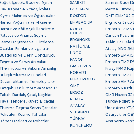
Soğuk İçecek, Slush ve Ayran
SAMİXİR
Samixir Slush Di
Çay, Kahve ve Sıcak Çikolata
LA CİMBALİ
Remta Jumbo Çay
Kıyma Makinesi ve Öğütücüler
BOSFOR
OMT EKM 102 Et
Hamur Yoğurma ve Mikserler
EMPERO JP
Erginoks Salco B
Hamur ve Köfte Şekillendirme
ROBOT
Empero JP.MK.10
COUPE
Patates ve Ananas Soyma
Cancan Paslan
ERGİNOKS
Sebze Doğrama ve Dilimleme
Tekin T3 Elektr
RATİONAL
Ocaklar, Fırınlar ve Izgaralar
Atalay ADG-5A 
UNOX
Buzdolabı ve Derin Dondurucu
Empero EMP.150
FAGOR
Taşıma ve Servis Arabaları
Empero EMP.PSV.
GMG OVEN
Thermobox ve Vakum Ambalaj
Frozy FR40 Küp
HOBART
Bulaşık Yıkama Makineleri
Empero EMP.110
ELECTROLUX
Dezenfektan ve Temizleyiciler
Empero EMP.AYK
OMT
Tezgah, Davlumbaz ve Standlar
Empero 4 Katlı 
ERSÖZ
Tabak, Bardak, Çatal, Kaşıklar
GMB Nazen 32cm
REMTA
Tava, Tencere, Küvet, Bıçaklar
Türkay Polieti
ATALAY
Thermo Taşıma Servis Çantaları
Unox Anna XF-0
VENARRO
Polietilen Kesme Tahtaları
Öztiryakiler OBY
TÜRKAY
Döner Ocakları ve Robotları
Avatherm Resita
KONCHERO