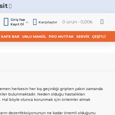
sit
6
Giriş Yap
0 ürün - 0,00₺
Karşılaştır
Kayıt Ol
KAFE BAR
UNLU MAMÜL
PRO MUTFAK
SERVIS
ÇEŞITLI
hemen herkesin her kış geçirdiği gripten yakın zamanda
riler bulunmaktadır. Neden olduğu hastalıkları
ye. Hal böyle olunca korunmak için önlemler almak
nların dezenfeksiyonunun ne kadar önemli olduğunu