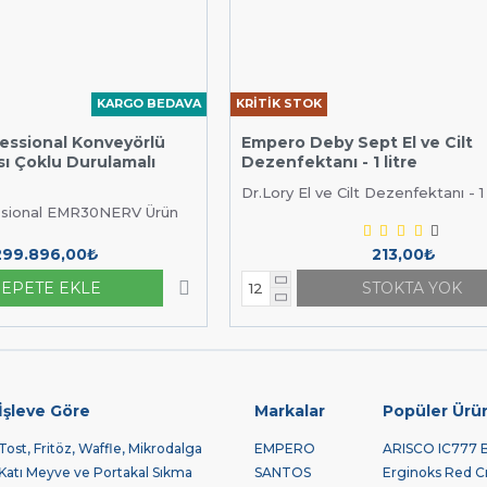
KARGO BEDAVA
KRİTİK STOK
fessional Konveyörlü
Empero Deby Sept El ve Cilt
sı Çoklu Durulamalı
Dezenfektanı - 1 litre
Dr.Lory El ve Cilt Dezenfektanı - 1 li
essional EMR30NERV Ürün
299.896,00₺
213,00₺
SEPETE EKLE
STOKTA YOK
İşleve Göre
Markalar
Popüler Ürü
Tost, Fritöz, Waffle, Mikrodalga
EMPERO
ARISCO IC777 Bu
Katı Meyve ve Portakal Sıkma
SANTOS
Erginoks Red Cra