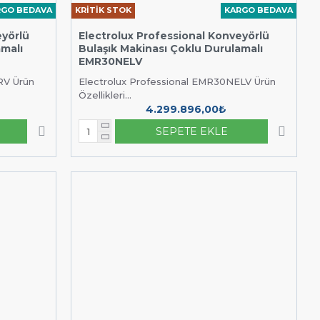
RGO BEDAVA
KRİTİK STOK
KARGO BEDAVA
eyörlü
Electrolux Professional Konveyörlü
amalı
Bulaşık Makinası Çoklu Durulamalı
EMR30NELV
RV Ürün
Electrolux Professional EMR30NELV Ürün
Özellikleri...
4.299.896,00₺
SEPETE EKLE