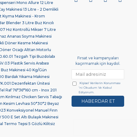
spenseri Mono Allure 12 Litre
 Makinesi 13 Litre - 2 Demlikli
 Kıyma Makinesi - Krom
ar Blender 3 Litre Buz Kırıcılı
7 Hız Kontrollü Mikser 7 Litre
maz Ananas Soyma Makinesi
ikli Döner Kesme Makinesi
Döner Ocağı Alttan Motorlu
.60.01 Tezgah Tipi Buzdolabı
Fırsat ve kampanyaları
03 Plastik Servis Arabası
kaçırmamak için kaydol.
 Buz Makinesi 40 Kg/Gün
0 Bardak Yıkama Makinesi
Kişisel Verilerin Korunması
.001 Dezenfektan Ünitesi
'ni Okudum Ve Kabul
Tel Raf 76*36*160 cm - Inox 201
Ediyorum.
 Kırılmaz Chicken Servis Tabağı
HABERDAR ET
len Kesim Levhası 50*30*2 Beyaz
23 Konveksiyonel Manuel Fırın
 500 E Set Altı Bulaşık Makinesi
l Termo Tepsi 5 Gözlü Kilitsiz