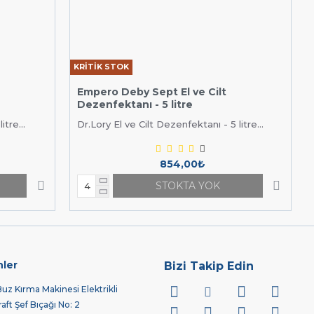
KRİTİK STOK
Empero Deby Sept El ve Cilt
Dezenfektanı - 5 litre
tre...
Dr.Lory El ve Cilt Dezenfektanı - 5 litre...
854,00₺
STOKTA YOK
nler
Bizi Takip Edin
z Kırma Makinesi Elektrikli
ft Şef Bıçağı No: 2