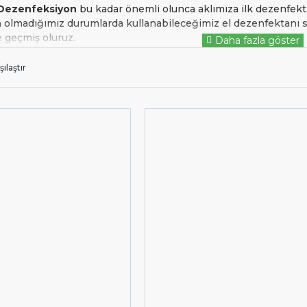
Dezenfeksiyon
bu kadar önemli olunca aklımıza ilk dezenfekt
 olmadığımız durumlarda kullanabileceğimiz el dezenfektanı s
 geçmiş oluruz.
lanımı bu kadar yaygınlaşmışken tüketimi de oldukça artmıştır.
ılaştır
ışında
5 lt dezenfektan
da tercih sebebi haline gelmiştir. İht
rı bulunan dezenfektanlar sayesinde ellerinizi ve cildinizi kola
 bakterilerden maksimum korunmayı elde etmiş olursunuz.
ektan Fiyatları
ak sektöründe lider olan
markalarının dezenfektan ürü
Empero
ktedir. Sitemizde bulunan dezenfektanları incelemek için linke t
açmadığımız on binlerce ürünümüz daha var. Hemen satış temsil
anıza yardım edelim. Bize
nolu telefon numara
0850 346 8646
adresinden veya
formumuzdan yazarak ulaşa
m.tr
eMutfak iletişim