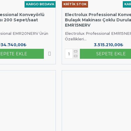
KARGO BEDAVA
KRİTİK STOK
KA
fessional Konveyörlü
Electrolux Professional Konv
sı 200 Sepet/saat
Bulaşık Makinası Çoklu Durul
EMR15NERV
essional EMR20NERV Ürün
Electrolux Professional EMR15NE
Özellikleri...
934.740,00₺
3.515.210,00₺
SEPETE EKLE
SEPETE EKLE