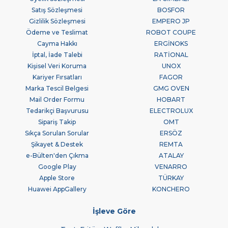
Satış Sözleşmesi
BOSFOR
Gizlilik Sözleşmesi
EMPERO JP
Ödeme ve Teslimat
ROBOT COUPE
Cayma Hakkı
ERGİNOKS
İptal, İade Talebi
RATİONAL
Kişisel Veri Koruma
UNOX
Kariyer Fırsatları
FAGOR
Marka Tescil Belgesi
GMG OVEN
Mail Order Formu
HOBART
Tedarikçi Başvurusu
ELECTROLUX
Sipariş Takip
OMT
Sıkça Sorulan Sorular
ERSÖZ
Şikayet & Destek
REMTA
e-Bülten'den Çıkma
ATALAY
Google Play
VENARRO
Apple Store
TÜRKAY
Huawei AppGallery
KONCHERO
İşleve Göre