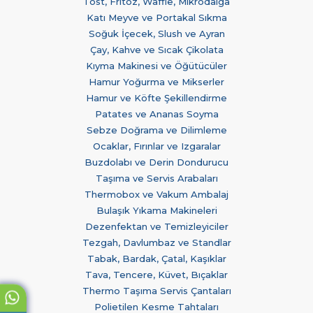
Tost, Fritöz, Waffle, Mikrodalga
Katı Meyve ve Portakal Sıkma
Soğuk İçecek, Slush ve Ayran
Çay, Kahve ve Sıcak Çikolata
Kıyma Makinesi ve Öğütücüler
Hamur Yoğurma ve Mikserler
Hamur ve Köfte Şekillendirme
Patates ve Ananas Soyma
Sebze Doğrama ve Dilimleme
Ocaklar, Fırınlar ve Izgaralar
Buzdolabı ve Derin Dondurucu
Taşıma ve Servis Arabaları
Thermobox ve Vakum Ambalaj
Bulaşık Yıkama Makineleri
Dezenfektan ve Temizleyiciler
Tezgah, Davlumbaz ve Standlar
Tabak, Bardak, Çatal, Kaşıklar
Tava, Tencere, Küvet, Bıçaklar
Thermo Taşıma Servis Çantaları
Polietilen Kesme Tahtaları