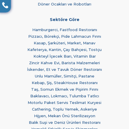
Döner Ocakları ve Robotları
Sektöre Göre
Hamburgerci, Fastfood Restoranı
Pizzacı, Börekçi, Pide Lahmacun Fırını
Kasap, Şarküteri, Market, Manav
Kafeterya, Kantin, Çay Bahçesi, Tostçu
Kokteyl İçecek Barı, Vitamin Bar
Zincir Kahve Evi, Barista Malzemeleri
İskender, Et ve Tavuk Döner Restoranı
Unlu Mamüller, Simitçi, Pastane
Kebap, Şiş, SteakHouse Restoranı
Taş, Somun Ekmek ve Pişirim Fırını
Baklavacı, Lokmacı, Tulumba Tatlıcı
Motorlu Paket Servis Teslimat Kuryesi
Cathering, Toplu Yemek, Askeriye
Hijyen, Mekan Önü Sterilizasyon
Balık Suşi ve Deniz Ürünleri Restoranı
Yemekli Etkinlik Servis Ekipmanları