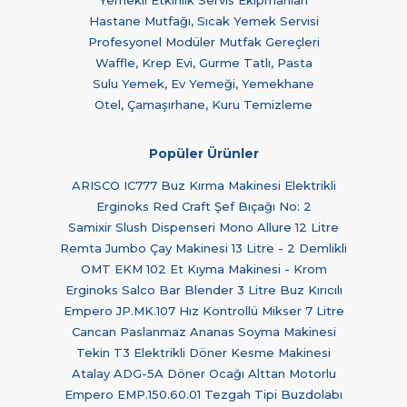
Hastane Mutfağı, Sıcak Yemek Servisi
Profesyonel Modüler Mutfak Gereçleri
Waffle, Krep Evi, Gurme Tatlı, Pasta
Sulu Yemek, Ev Yemeği, Yemekhane
Otel, Çamaşırhane, Kuru Temizleme
Popüler Ürünler
ARISCO IC777 Buz Kırma Makinesi Elektrikli
Erginoks Red Craft Şef Bıçağı No: 2
Samixir Slush Dispenseri Mono Allure 12 Litre
Remta Jumbo Çay Makinesi 13 Litre - 2 Demlikli
OMT EKM 102 Et Kıyma Makinesi - Krom
Erginoks Salco Bar Blender 3 Litre Buz Kırıcılı
Empero JP.MK.107 Hız Kontrollü Mikser 7 Litre
Cancan Paslanmaz Ananas Soyma Makinesi
Tekin T3 Elektrikli Döner Kesme Makinesi
Atalay ADG-5A Döner Ocağı Alttan Motorlu
Empero EMP.150.60.01 Tezgah Tipi Buzdolabı