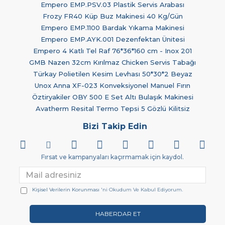
Empero EMP.PSV.03 Plastik Servis Arabası
Frozy FR40 Küp Buz Makinesi 40 Kg/Gün
Empero EMP.1100 Bardak Yıkama Makinesi
Empero EMP.AYK.001 Dezenfektan Ünitesi
Empero 4 Katlı Tel Raf 76*36*160 cm - Inox 201
GMB Nazen 32cm Kırılmaz Chicken Servis Tabağı
Türkay Polietilen Kesim Levhası 50*30*2 Beyaz
Unox Anna XF-023 Konveksiyonel Manuel Fırın
Öztiryakiler OBY 500 E Set Altı Bulaşık Makinesi
Avatherm Resital Termo Tepsi 5 Gözlü Kilitsiz
Bizi Takip Edin
Fırsat ve kampanyaları kaçırmamak için kaydol.
Kişisel Verilerin Korunması
'ni Okudum Ve Kabul Ediyorum.
HABERDAR ET