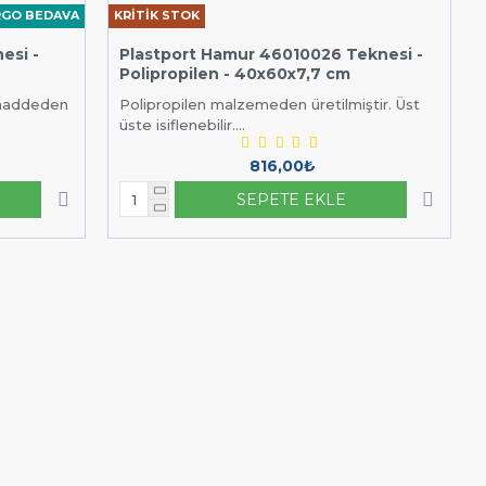
RGO BEDAVA
KRİTİK STOK
esi -
Plastport Hamur 46010026 Teknesi -
Polipropilen - 40x60x7,7 cm
mmaddeden
Polipropilen malzemeden üretilmiştir. Üst
üste isiflenebilir....
816,00₺
SEPETE EKLE