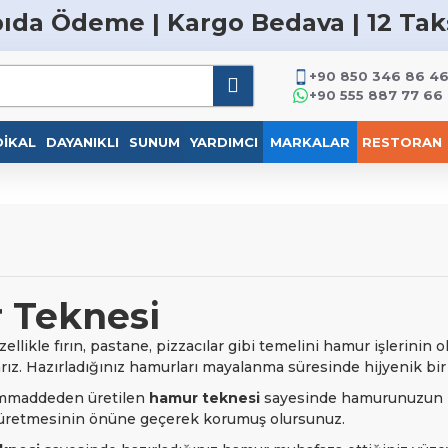
ıda Ödeme | Kargo Bedava | 12 Tak
+90 850 346 86 4
+90 555 887 77 66
IKAL
DAYANIKLI
SUNUM
YARDIMCI
MARKALAR
RESTORAN
 Teknesi
zellikle fırın, pastane, pizzacılar gibi temelini hamur işlerinin
arız. Hazırladığınız hamurları mayalanma süresinde hijyenik bi
mmaddeden üretilen
hamur teknesi
sayesinde hamurunuzun işl
üretmesinin önüne geçerek korumuş olursunuz.