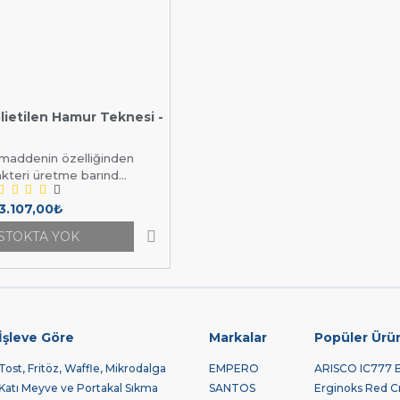
lietilen Hamur Teknesi -
mmaddenin özelliğinden
kteri üretme barınd...
3.107,00₺
STOKTA YOK
İşleve Göre
Markalar
Popüler Ürü
Tost, Fritöz, Waffle, Mikrodalga
EMPERO
ARISCO IC777 Bu
Katı Meyve ve Portakal Sıkma
SANTOS
Erginoks Red Cra