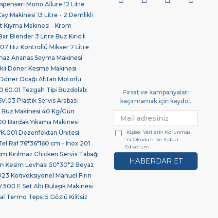
spenseri Mono Allure 12 Litre
 Makinesi 13 Litre - 2 Demlikli
 Kıyma Makinesi - Krom
ar Blender 3 Litre Buz Kırıcılı
7 Hız Kontrollü Mikser 7 Litre
maz Ananas Soyma Makinesi
ikli Döner Kesme Makinesi
Döner Ocağı Alttan Motorlu
.60.01 Tezgah Tipi Buzdolabı
Fırsat ve kampanyaları
03 Plastik Servis Arabası
kaçırmamak için kaydol.
 Buz Makinesi 40 Kg/Gün
0 Bardak Yıkama Makinesi
Kişisel Verilerin Korunması
.001 Dezenfektan Ünitesi
'ni Okudum Ve Kabul
Tel Raf 76*36*160 cm - Inox 201
Ediyorum.
 Kırılmaz Chicken Servis Tabağı
HABERDAR ET
len Kesim Levhası 50*30*2 Beyaz
23 Konveksiyonel Manuel Fırın
 500 E Set Altı Bulaşık Makinesi
l Termo Tepsi 5 Gözlü Kilitsiz