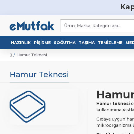
Kap
HAZIRLIK
PIŞIRME
SOĞUTMA
TAŞIMA
TEMIZLEME
MED
Hamur Teknesi
Hamur Teknesi
Hamur
Hamur teknesi
ö
kullanımına rastl
Gıdaya uygun ha
mikroorganizma 