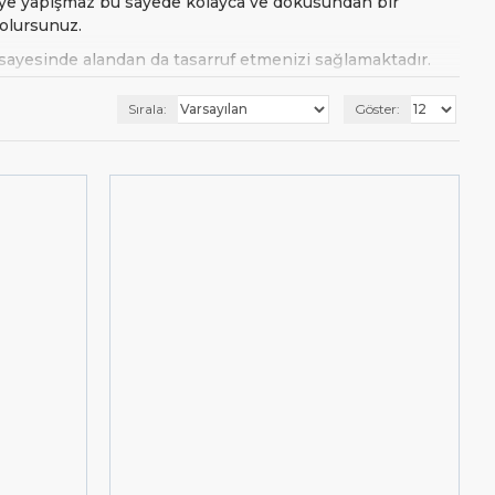
eye yapışmaz bu sayede kolayca ve dokusundan bir
 olursunuz.
sayesinde alandan da tasarruf etmenizi sağlamaktadır.
uzun yıllar güvenle kullanabilirsiniz.
Sırala:
Göster:
 hamur teknesi modelleri
fiyatından başlayarak
₺416,00
 modellerini incelemek için linke tıklayabilirsiniz. (
cimizle iletişime geçin, ihtiyacınıza ve bütçenize
mızdan,
nolu whatsapp hattımızdan,
0555 887 77 66
bilirsiniz.