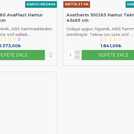
KARGO BEDAVA
KRİTİK STOK
KA
60 AvaPlast Hamur
Avatherm 100265 Hamur Tekn
 cm
45x65 cm
ijyenik, ABS hammaddeden
Gıdaya uygun, hijyenik, ABS ha
te istif edileb...
üretilmiştir. Tekne üst üste istif ...
1.373,00₺
1.841,00₺
SEPETE EKLE
SEPETE EKLE