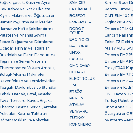
Soğuk İçecek, Slush ve Ayran
SAMİXİR
Samixir Slush Di
Çay, Kahve ve Sıcak Çikolata
LA CİMBALİ
Remta Jumbo Çay
Kıyma Makinesi ve Öğütücüler
BOSFOR
OMT EKM 102 Et
Hamur Yoğurma ve Mikserler
EMPERO JP
Erginoks Salco B
Hamur ve Köfte Şekillendirme
ROBOT
Empero JP.MK.10
COUPE
Patates ve Ananas Soyma
Cancan Paslan
ERGİNOKS
Sebze Doğrama ve Dilimleme
Tekin T3 Elektr
RATİONAL
Ocaklar, Fırınlar ve Izgaralar
Atalay ADG-5A 
UNOX
Buzdolabı ve Derin Dondurucu
Empero EMP.150
FAGOR
Taşıma ve Servis Arabaları
Empero EMP.PSV.
GMG OVEN
Thermobox ve Vakum Ambalaj
Frozy FR40 Küp
HOBART
Bulaşık Yıkama Makineleri
Empero EMP.110
ELECTROLUX
Dezenfektan ve Temizleyiciler
Empero EMP.AYK
OMT
Tezgah, Davlumbaz ve Standlar
Empero 4 Katlı 
ERSÖZ
Tabak, Bardak, Çatal, Kaşıklar
GMB Nazen 32cm
REMTA
Tava, Tencere, Küvet, Bıçaklar
Türkay Polieti
ATALAY
Thermo Taşıma Servis Çantaları
Unox Anna XF-0
VENARRO
Polietilen Kesme Tahtaları
Öztiryakiler OBY
TÜRKAY
Döner Ocakları ve Robotları
Avatherm Resita
KONCHERO