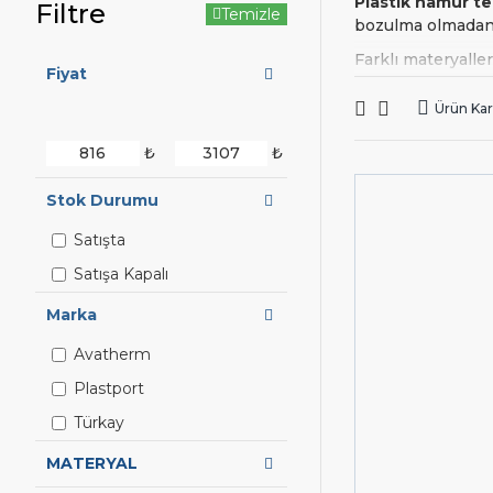
Plastik hamur t
Filtre
Temizle
bozulma olmadan 
Farklı materyalle
Fiyat
Farklı boyutlarda
Ürün Karş
Hamur T
₺
₺
Endüstriyel mutf
kapasite ve tipin
Stok Durumu
Hamur Teknesi (emu
Henüz sitemizde 
Satışta
uygun ürünü bulm
Satışa Kapalı
satis@eMutfak.co
Marka
Avatherm
Plastport
Türkay
MATERYAL