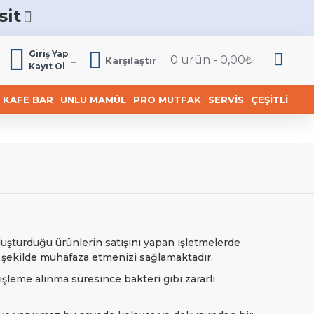
sit
6
Giriş Yap
0 ürün - 0,00₺
Karşılaştır
Kayıt Ol
KAFE BAR
UNLU MAMÜL
PRO MUTFAK
SERVIS
ÇEŞITLI
 oluşturduğu ürünlerin satışını yapan işletmelerde
r şekilde muhafaza etmenizi sağlamaktadır.
eme alınma süresince bakteri gibi zararlı