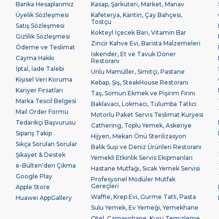
Banka Hesaplarımız
Kasap, Şarküteri, Market, Manav
Üyelik Sözleşmesi
Kafeterya, Kantin, Çay Bahçesi,
Tostçu
Satış Sözleşmesi
Kokteyl İçecek Barı, Vitamin Bar
Gizlilik Sözleşmesi
Zincir Kahve Evi, Barista Malzemeleri
Ödeme ve Teslimat
İskender, Et ve Tavuk Döner
Cayma Hakkı
Restoranı
İptal, İade Talebi
Unlu Mamüller, Simitçi, Pastane
Kişisel Veri Koruma
Kebap, Şiş, SteakHouse Restoranı
Kariyer Fırsatları
Taş, Somun Ekmek ve Pişirim Fırını
Marka Tescil Belgesi
Baklavacı, Lokmacı, Tulumba Tatlıcı
Mail Order Formu
Motorlu Paket Servis Teslimat Kuryesi
Tedarikçi Başvurusu
Cathering, Toplu Yemek, Askeriye
Sipariş Takip
Hijyen, Mekan Önü Sterilizasyon
Sıkça Sorulan Sorular
Balık Suşi ve Deniz Ürünleri Restoranı
Şikayet & Destek
Yemekli Etkinlik Servis Ekipmanları
e-Bülten'den Çıkma
Hastane Mutfağı, Sıcak Yemek Servisi
Google Play
Profesyonel Modüler Mutfak
Gereçleri
Apple Store
Waffle, Krep Evi, Gurme Tatlı, Pasta
Huawei AppGallery
Sulu Yemek, Ev Yemeği, Yemekhane
Otel, Çamaşırhane, Kuru Temizleme