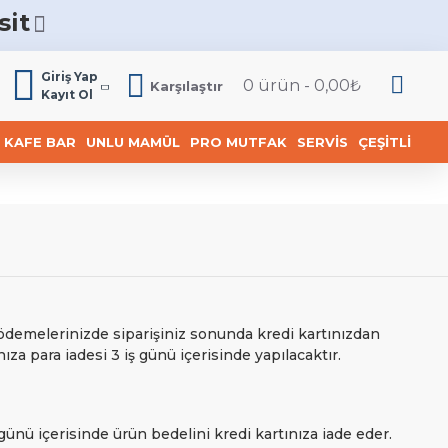
sit
6
Giriş Yap
0 ürün - 0,00₺
Karşılaştır
Kayıt Ol
KAFE BAR
UNLU MAMÜL
PRO MUTFAK
SERVIS
ÇEŞITLI
 ödemelerinizde siparişiniz sonunda kredi kartınızdan
ıza para iadesi 3 iş günü içerisinde yapılacaktır.
 içerisinde ürün bedelini kredi kartınıza iade eder.