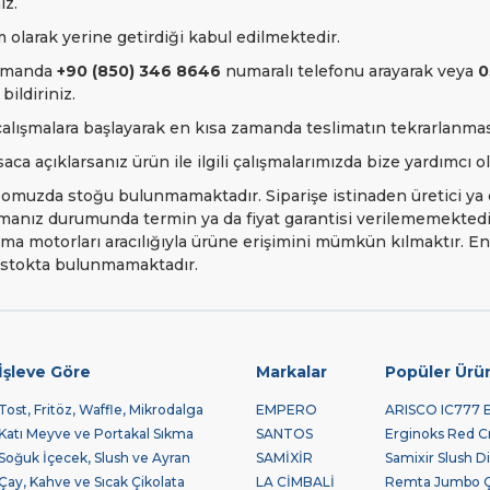
ız.
 olarak yerine getirdiği kabul edilmektedir.
zamanda
+90 (850) 346 8646
numaralı telefonu arayarak veya
0
bildiriniz.
i çalışmalara başlayarak en kısa zamanda teslimatın tekrarlanma
ca açıklarsanız ürün ile ilgili çalışmalarımızda bize yardımcı 
pomuzda stoğu bulunmamaktadır. Siparişe istinaden üretici ya d
almanız durumunda termin ya da fiyat garantisi verilememekted
rama motorları aracılığıyla ürüne erişimini mümkün kılmaktır. 
a stokta bulunmamaktadır.
İşleve Göre
Markalar
Popüler Ürü
Tost, Fritöz, Waffle, Mikrodalga
EMPERO
ARISCO IC777 Bu
Katı Meyve ve Portakal Sıkma
SANTOS
Erginoks Red Cra
Soğuk İçecek, Slush ve Ayran
SAMİXİR
Samixir Slush Di
Çay, Kahve ve Sıcak Çikolata
LA CİMBALİ
Remta Jumbo Çay