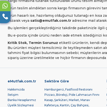
kargo firmasına tutanak tutturularak ürünü teslim almayın
Ürün teslim alındıktan sonra kargo firmasının görevini tam
Ürün hasarlı ise, hazırlamış olduğunuz tutanağı en kısa 
yazarak veya
satis@emutfak.com.tr
adresine mail atarak 
Bu işlemleri gerçekleştirdiğiniz takdirde paketinizle ilgil
Bu e-posta içinde ürünü neden iade etmek istediğinizi kısa
Kritik Stok, Termin Sorunuz
etiketli ürünlerin, kendi de
Bu ürünleri müşteri temsilcimiz ile teyitleşmeden satın 
tahmini fiyat bilgisi bulunmasının sebebi; müşterilerin a
sipariş üzerine üretilmekte ve hiçbir firmanın deposund
eMutfak.com.tr
Sektöre Göre
Hakkımızda
Hamburgerci, Fastfood Restoranı
İletişim
Pizzacı, Börekçi, Pide Lahmacun Fırını
Banka Hesaplarımız
Kasap, Şarküteri, Market, Manav
Üyelik Sözleşmesi
Kafeterya, Kantin, Çay Bahçesi,