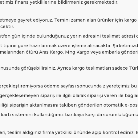
rketimiz finans yetkililerine bildirmeniz gerekmektedir.
tmeye gayret ediyoruz. Temini zaman alan ürünler için kargo te
cektir.
tfen gün içinde bulunduğunuz yerin adresini teslimat adresi ola
 tipine göre hazırlanmak üzere işleme alınacaktır. Şirketimizde
lamalarından ötürü Aras Kargo, Mng Kargo veya ambarla gönderim
nusunda görüşebilirsiniz. Ayrıca kargo teslimatları sadece Türki
gerçekleştiremiyorsa ödeme sayfası sonucunda ziyaretçimiz b
rçekleşemeyen sipariş ile ilgili olarak siparişi veren ile bağla
iliği siparişin aktarılmasını takiben gönderilen otomatik e-post
kartı sistemini kullandığımız bankaya karşı da sorumluluğum
i, teslim aldığınız firma yetkilisi önünde açıp kontrol ediniz