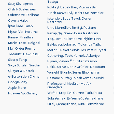
Tostçu
Satış Sözleşmesi
Kokteyl İçecek Barı, Vitamin Bar
Gizlilik Sözleşmesi
Zincir Kahve Evi, Barista Malzemeleri
Ödeme ve Teslimat
İskender, Et ve Tavuk Döner
Cayma Hakkı
Restoranı
İptal, İade Talebi
Unlu Mamüller, Simitçi, Pastane
Kişisel Veri Koruma
Kebap, Şiş, SteakHouse Restoranı
Kariyer Fırsatları
Taş, Somun Ekmek ve Pişirim Fırını
Marka Tescil Belgesi
Baklavacı, Lokmacı, Tulumba Tatlıcı
Mail Order Formu
Motorlu Paket Servis Teslimat Kuryesi
Tedarikçi Başvurusu
Cathering, Toplu Yemek, Askeriye
Sipariş Takip
Hijyen, Mekan Önü Sterilizasyon
Sıkça Sorulan Sorular
Balık Suşi ve Deniz Ürünleri Restoranı
Şikayet & Destek
Yemekli Etkinlik Servis Ekipmanları
e-Bülten'den Çıkma
Hastane Mutfağı, Sıcak Yemek Servisi
Google Play
Profesyonel Modüler Mutfak
Gereçleri
Apple Store
Waffle, Krep Evi, Gurme Tatlı, Pasta
Huawei AppGallery
Sulu Yemek, Ev Yemeği, Yemekhane
Otel, Çamaşırhane, Kuru Temizleme