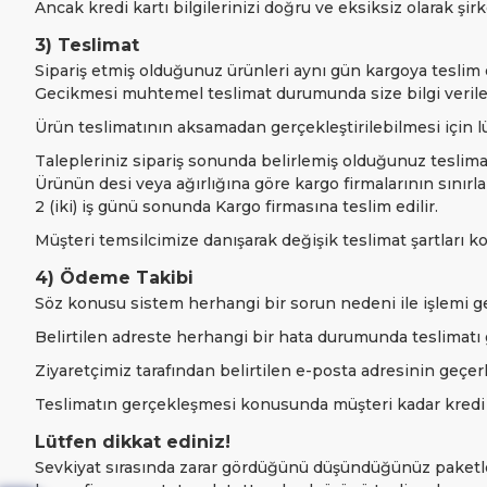
Ancak kredi kartı bilgilerinizi doğru ve eksiksiz olarak şi
3) Teslimat
Sipariş etmiş olduğunuz ürünleri aynı gün kargoya teslim e
Gecikmesi muhtemel teslimat durumunda size bilgi verile
Ürün teslimatının aksamadan gerçekleştirilebilmesi için lü
Talepleriniz sipariş sonunda belirlemiş olduğunuz teslimat
Ürünün desi veya ağırlığına göre kargo firmalarının sınır
2 (iki) iş günü sonunda Kargo firmasına teslim edilir.
Müşteri temsilcimize danışarak değişik teslimat şartları ko
4) Ödeme Takibi
Söz konusu sistem herhangi bir sorun nedeni ile işlemi 
Belirtilen adreste herhangi bir hata durumunda teslimatı ge
Ziyaretçimiz tarafından belirtilen e-posta adresinin geçerl
Teslimatın gerçekleşmesi konusunda müşteri kadar kredi 
Lütfen dikkat ediniz!
Sevkiyat sırasında zarar gördüğünü düşündüğünüz paketler