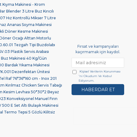
 Kıyma Makinesi - Krom
ar Blender 3 Litre Buz Kırıcılı
7 Hız Kontrollü Mikser 7 Litre
maz Ananas Soyma Makinesi
ikli Döner Kesme Makinesi
Döner Ocağı Alttan Motorlu
.60.01 Tezgah Tipi Buzdolabı
Fırsat ve kampanyaları
03 Plastik Servis Arabası
kaçırmamak için kaydol.
 Buz Makinesi 40 Kg/Gün
0 Bardak Yıkama Makinesi
Kişisel Verilerin Korunması
.001 Dezenfektan Ünitesi
'ni Okudum Ve Kabul
Tel Raf 76*36*160 cm - Inox 201
Ediyorum.
 Kırılmaz Chicken Servis Tabağı
HABERDAR ET
len Kesim Levhası 50*30*2 Beyaz
23 Konveksiyonel Manuel Fırın
 500 E Set Altı Bulaşık Makinesi
l Termo Tepsi 5 Gözlü Kilitsiz