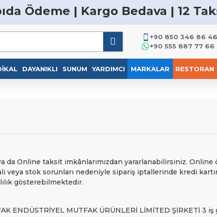
ıda Ödeme | Kargo Bedava | 12 Tak
+90 850 346 86 4
+90 555 887 77 66
IKAL
DAYANIKLI
SUNUM
YARDIMCI
MARKALAR
RESTORAN
ya da Online taksit imkânlarımızdan yararlanabilirsiniz. Online
 veya stok sorunları nedeniyle sipariş iptallerinde kredi kartın
ılık gösterebilmektedir.
MUTFAK ENDÜSTRİYEL MUTFAK ÜRÜNLERİ LİMİTED ŞİRKETİ 3 iş günü