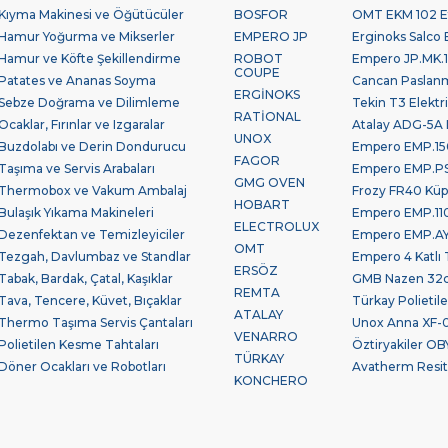
Kıyma Makinesi ve Öğütücüler
BOSFOR
OMT EKM 102 Et
Hamur Yoğurma ve Mikserler
EMPERO JP
Erginoks Salco B
Hamur ve Köfte Şekillendirme
ROBOT
Empero JP.MK.10
COUPE
Patates ve Ananas Soyma
Cancan Paslan
ERGİNOKS
Sebze Doğrama ve Dilimleme
Tekin T3 Elektr
RATİONAL
Ocaklar, Fırınlar ve Izgaralar
Atalay ADG-5A 
UNOX
Buzdolabı ve Derin Dondurucu
Empero EMP.150
FAGOR
Taşıma ve Servis Arabaları
Empero EMP.PSV.
GMG OVEN
Thermobox ve Vakum Ambalaj
Frozy FR40 Küp
HOBART
Bulaşık Yıkama Makineleri
Empero EMP.110
ELECTROLUX
Dezenfektan ve Temizleyiciler
Empero EMP.AYK
OMT
Tezgah, Davlumbaz ve Standlar
Empero 4 Katlı 
ERSÖZ
Tabak, Bardak, Çatal, Kaşıklar
GMB Nazen 32cm
REMTA
Tava, Tencere, Küvet, Bıçaklar
Türkay Polieti
ATALAY
Thermo Taşıma Servis Çantaları
Unox Anna XF-0
VENARRO
Polietilen Kesme Tahtaları
Öztiryakiler OBY
TÜRKAY
Döner Ocakları ve Robotları
Avatherm Resita
KONCHERO