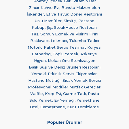
Kokteyl İçecek Barı, Vitamin Bar
Zincir Kahve Evi, Barista Malzemeleri
İskender, Et ve Tavuk Döner Restoranı
Unlu Mamüller, Simitçi, Pastane
Kebap, Şiş, SteakHouse Restoranı
Taş, Somun Ekmek ve Pişirim Fırını
Baklavacı, Lokmacı, Tulumba Tatlıcı
Motorlu Paket Servis Teslimat Kuryesi
Cathering, Toplu Yemek, Askeriye
Hijyen, Mekan Önü Sterilizasyon
Balık Suşi ve Deniz Ürünleri Restoranı
Yemekli Etkinlik Servis Ekipmanları
Hastane Mutfağı, Sıcak Yemek Servisi
Profesyonel Modüler Mutfak Gereçleri
Waffle, Krep Evi, Gurme Tatlı, Pasta
Sulu Yemek, Ev Yemeği, Yemekhane
Otel, Çamaşırhane, Kuru Temizleme
Popüler Ürünler