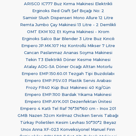
ARISCO IC777 Buz Kırma Makinesi Elektrikli
Erginoks Red Craft Şef Bıçağı No: 2
Samixir Slush Dispenseri Mono Allure 12 Litre
Remta Jumbo Çay Makinesi 13 Litre - 2 Demlikli
OMT EKM 102 Et Kıyma Makinesi - Krom
Erginoks Salco Bar Blender 3 Litre Buz Kırıcılı
Empero JP.MK.107 Hız Kontrollü Mikser 7 Litre
Cancan Paslanmaz Ananas Soyma Makinesi
Tekin T3 Elektrikli Döner Kesme Makinesi
Atalay ADG-5A Döner Ocağı Alttan Motorlu
Empero EMP.150.60.01 Tezgah Tipi Buzdolabı
Empero EMP.PSV.03 Plastik Servis Arabası
Frozy FR40 Küp Buz Makinesi 40 Kg/Gün
Empero EMP.1100 Bardak Yıkama Makinesi
Empero EMP.AYK.001 Dezenfektan Ünitesi
Empero 4 Katlı Tel Raf 76*36*160 cm - Inox 201
GMB Nazen 32cm Kırılmaz Chicken Servis Tabağı
Türkay Polietilen Kesim Levhası 50*30*2 Beyaz
Unox Anna XF-023 Konveksiyonel Manuel Fırın