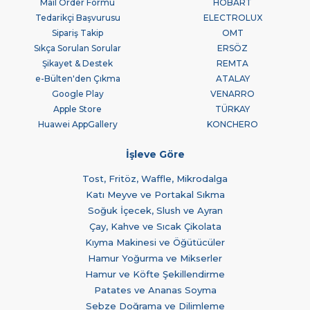
Mail Order Formu
HOBART
Tedarikçi Başvurusu
ELECTROLUX
Sipariş Takip
OMT
Sıkça Sorulan Sorular
ERSÖZ
Şikayet & Destek
REMTA
e-Bülten'den Çıkma
ATALAY
Google Play
VENARRO
Apple Store
TÜRKAY
Huawei AppGallery
KONCHERO
İşleve Göre
Tost, Fritöz, Waffle, Mikrodalga
Katı Meyve ve Portakal Sıkma
Soğuk İçecek, Slush ve Ayran
Çay, Kahve ve Sıcak Çikolata
Kıyma Makinesi ve Öğütücüler
Hamur Yoğurma ve Mikserler
Hamur ve Köfte Şekillendirme
Patates ve Ananas Soyma
Sebze Doğrama ve Dilimleme