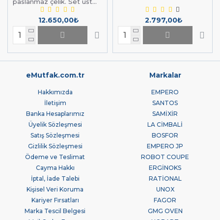
paslanmaz çelik. Set üst...
markalarının çikolata doldurma makinesi modelleri
fiyatından başlayarak kapasite ve tipine göre
₺2.018,00
12.650,00₺
2.797,00₺
farklılık göstermektedir. Sitemizde bulunan çikolata
doldurma makinesi modellerini incelemek için linke
tıklayabilirsiniz. (
)
Çikolata Doldurma Makinesi (emutfak.com.tr)
Henüz sitemizde açmadığımız on binlerce ürünümüz
daha var. Hemen satış temsilcimizle iletişime geçin,
eMutfak.com.tr
Markalar
ihtiyacınıza ve bütçenize uygun ürünü bulmanıza yardım
Hakkımızda
EMPERO
edelim. Bize
nolu telefon numaramızdan,
0850 346 8646
İletişim
SANTOS
nolu whatsapp hattımızdan,
0555 887 77 66
Banka Hesaplarımız
SAMİXİR
adresinden veya
satis@eMutfak.com.tr
eMutfak iletişim
Üyelik Sözleşmesi
LA CİMBALİ
formumuzdan yazarak ulaşabilirsiniz.
Satış Sözleşmesi
BOSFOR
Gizlilik Sözleşmesi
EMPERO JP
Ödeme ve Teslimat
ROBOT COUPE
Cayma Hakkı
ERGİNOKS
İptal, İade Talebi
RATİONAL
Kişisel Veri Koruma
UNOX
Kariyer Fırsatları
FAGOR
Marka Tescil Belgesi
GMG OVEN