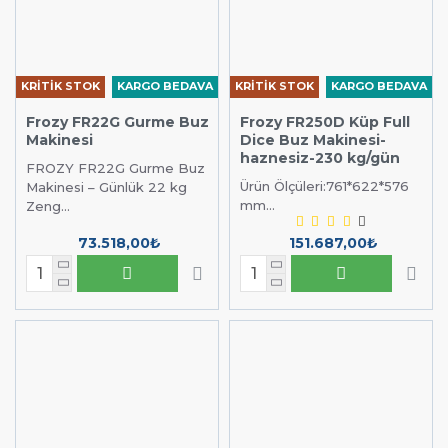
KRİTİK STOK
KARGO BEDAVA
KRİTİK STOK
KARGO BEDAVA
Frozy FR22G Gurme Buz
Frozy FR250D Küp Full
Makinesi
Dice Buz Makinesi-
haznesiz-230 kg/gün
FROZY FR22G Gurme Buz
Ürün Ölçüleri:761*622*576
Makinesi – Günlük 22 kg
mm...
Zeng...
73.518,00₺
151.687,00₺