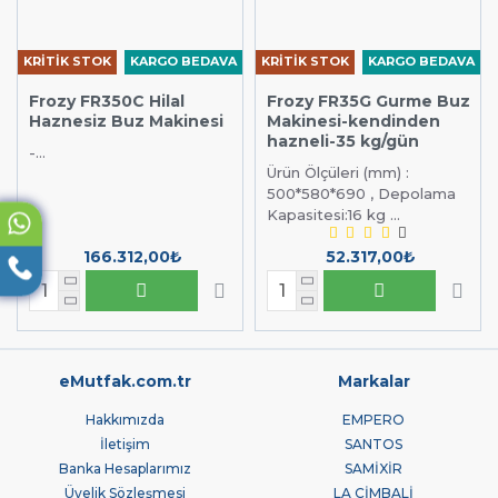
KRİTİK STOK
KARGO BEDAVA
KRİTİK STOK
KARGO BEDAVA
Frozy FR350C Hilal
Frozy FR35G Gurme Buz
Haznesiz Buz Makinesi
Makinesi-kendinden
hazneli-35 kg/gün
-...
Ürün Ölçüleri (mm) :
500*580*690 , Depolama
Kapasitesi:16 kg ...
166.312,00₺
52.317,00₺
eMutfak.com.tr
Markalar
Hakkımızda
EMPERO
İletişim
SANTOS
Banka Hesaplarımız
SAMİXİR
Üyelik Sözleşmesi
LA CİMBALİ