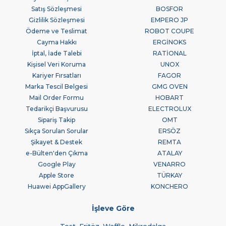
Satış Sözleşmesi
BOSFOR
Gizlilik Sözleşmesi
EMPERO JP
Ödeme ve Teslimat
ROBOT COUPE
Cayma Hakkı
ERGİNOKS
İptal, İade Talebi
RATİONAL
Kişisel Veri Koruma
UNOX
Kariyer Fırsatları
FAGOR
Marka Tescil Belgesi
GMG OVEN
Mail Order Formu
HOBART
Tedarikçi Başvurusu
ELECTROLUX
Sipariş Takip
OMT
Sıkça Sorulan Sorular
ERSÖZ
Şikayet & Destek
REMTA
e-Bülten'den Çıkma
ATALAY
Google Play
VENARRO
Apple Store
TÜRKAY
Huawei AppGallery
KONCHERO
İşleve Göre
Tost, Fritöz, Waffle, Mikrodalga