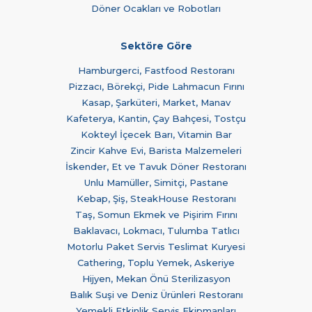
Döner Ocakları ve Robotları
Sektöre Göre
Hamburgerci, Fastfood Restoranı
Pizzacı, Börekçi, Pide Lahmacun Fırını
Kasap, Şarküteri, Market, Manav
Kafeterya, Kantin, Çay Bahçesi, Tostçu
Kokteyl İçecek Barı, Vitamin Bar
Zincir Kahve Evi, Barista Malzemeleri
İskender, Et ve Tavuk Döner Restoranı
Unlu Mamüller, Simitçi, Pastane
Kebap, Şiş, SteakHouse Restoranı
Taş, Somun Ekmek ve Pişirim Fırını
Baklavacı, Lokmacı, Tulumba Tatlıcı
Motorlu Paket Servis Teslimat Kuryesi
Cathering, Toplu Yemek, Askeriye
Hijyen, Mekan Önü Sterilizasyon
Balık Suşi ve Deniz Ürünleri Restoranı
Yemekli Etkinlik Servis Ekipmanları