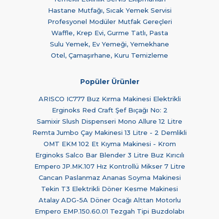
Hastane Mutfağı, Sıcak Yemek Servisi
Profesyonel Modüler Mutfak Gereçleri
Waffle, Krep Evi, Gurme Tatlı, Pasta
Sulu Yemek, Ev Yemeği, Yemekhane
Otel, Çamaşırhane, Kuru Temizleme
Popüler Ürünler
ARISCO IC777 Buz Kırma Makinesi Elektrikli
Erginoks Red Craft Şef Bıçağı No: 2
Samixir Slush Dispenseri Mono Allure 12 Litre
Remta Jumbo Çay Makinesi 13 Litre - 2 Demlikli
OMT EKM 102 Et Kıyma Makinesi - Krom
Erginoks Salco Bar Blender 3 Litre Buz Kırıcılı
Empero JP.MK.107 Hız Kontrollü Mikser 7 Litre
Cancan Paslanmaz Ananas Soyma Makinesi
Tekin T3 Elektrikli Döner Kesme Makinesi
Atalay ADG-5A Döner Ocağı Alttan Motorlu
Empero EMP.150.60.01 Tezgah Tipi Buzdolabı