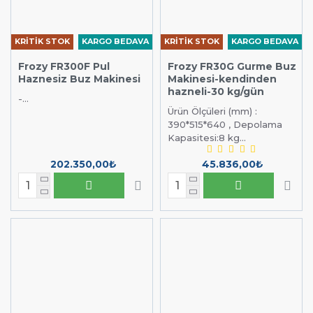
KRİTİK STOK
KARGO BEDAVA
KRİTİK STOK
KARGO BEDAVA
Frozy FR300F Pul
Frozy FR30G Gurme Buz
Haznesiz Buz Makinesi
Makinesi-kendinden
hazneli-30 kg/gün
-...
Ürün Ölçüleri (mm) :
390*515*640 , Depolama
Kapasitesi:8 kg...
202.350,00₺
45.836,00₺