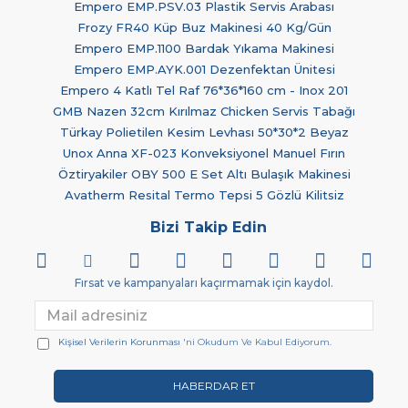
Empero EMP.PSV.03 Plastik Servis Arabası
Frozy FR40 Küp Buz Makinesi 40 Kg/Gün
Empero EMP.1100 Bardak Yıkama Makinesi
Empero EMP.AYK.001 Dezenfektan Ünitesi
Empero 4 Katlı Tel Raf 76*36*160 cm - Inox 201
GMB Nazen 32cm Kırılmaz Chicken Servis Tabağı
Türkay Polietilen Kesim Levhası 50*30*2 Beyaz
Unox Anna XF-023 Konveksiyonel Manuel Fırın
Öztiryakiler OBY 500 E Set Altı Bulaşık Makinesi
Avatherm Resital Termo Tepsi 5 Gözlü Kilitsiz
Bizi Takip Edin
Fırsat ve kampanyaları kaçırmamak için kaydol.
Kişisel Verilerin Korunması
'ni Okudum Ve Kabul Ediyorum.
HABERDAR ET