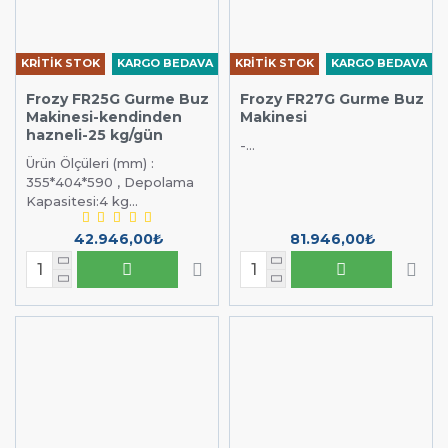
KRİTİK STOK
KARGO BEDAVA
KRİTİK STOK
KARGO BEDAVA
Frozy FR25G Gurme Buz
Frozy FR27G Gurme Buz
Makinesi-kendinden
Makinesi
hazneli-25 kg/gün
-...
Ürün Ölçüleri (mm) :
355*404*590 , Depolama
Kapasitesi:4 kg...
42.946,00₺
81.946,00₺