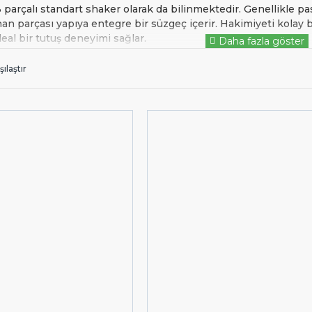
 parçalı standart shaker olarak da bilinmektedir. Genellikle pa
 parçası yapıya entegre bir süzgeç içerir. Hakimiyeti kolay 
deal bir tutuş deneyimi sağlar.
ni şeklinde iki parçadan oluşmaktadır. Bir tarafı genellikle p
ılaştır
şabilmektedir. Hacimsel olarak daha büyük olduğundan tek sef
iki parçadan oluşmaktadır ve entegre süzgeç içermez. Her iki p
gerçekleştirir.
asıl Kullanılır ?
nen içecekler reçetede belirtilen şekilde ve ölçüde eklenerek ka
a baskı uygulanarak göğüs hizasında dik tutularak çalkalanır.
haker
içerisindeki içecek süzülerek servis edilir.
iyatları
k sektöründe lider olan {KategoriMarka} markalarının shakerla
ılık göstermektedir. Sitemizde bulunan shakerlarını incelemek iç
açmadığımız on binlerce ürünümüz daha var. Hemen satış temsil
anıza yardım edelim. Bize
nolu telefon numara
0850 346 8646