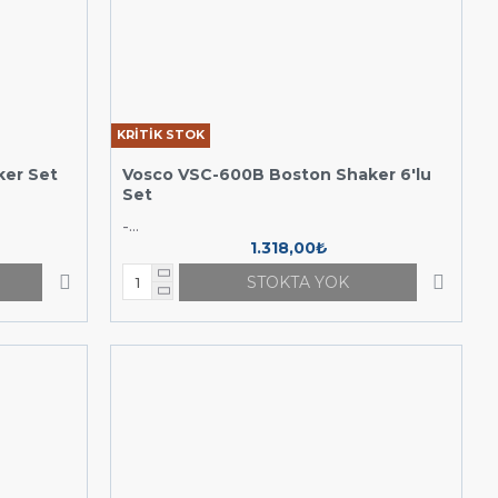
KRİTİK STOK
ker Set
Vosco VSC-600B Boston Shaker 6'lu
Set
-...
1.318,00₺
STOKTA YOK