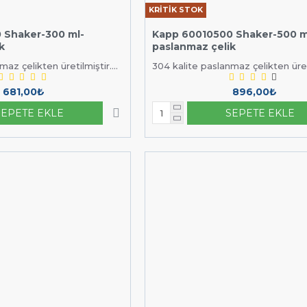
KRİTİK STOK
adresinden veya
formumuzdan yazarak ulaşa
m.tr
eMutfak iletişim
 Shaker-300 ml-
Kapp 60010500 Shaker-500 m
k
paslanmaz çelik
az çelikten üretilmiştir....
304 kalite paslanmaz çelikten üretil
681,00₺
896,00₺
SEPETE EKLE
SEPETE EKLE