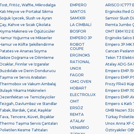
Tost, Fritöz, Waffle, Mikrodalga
EMPERO
ARISCO IC777 Bu
Katı Meyve ve Portakal Sıkma
SANTOS
Erginoks Red Cra
Soğuk İçecek, Slush ve Ayran
SAMİXİR
Samixir Slush Di
Çay, Kahve ve Sıcak Çikolata
LA CİMBALİ
Remta Jumbo Çay
Kıyma Makinesi ve Öğütücüler
BOSFOR
OMT EKM 102 Et
Hamur Yoğurma ve Mikserler
EMPERO JP
Erginoks Salco B
Hamur ve Köfte Şekillendirme
ROBOT
Empero JP.MK.10
COUPE
Patates ve Ananas Soyma
Cancan Paslan
ERGİNOKS
Sebze Doğrama ve Dilimleme
Tekin T3 Elektr
RATİONAL
Ocaklar, Fırınlar ve Izgaralar
Atalay ADG-5A 
UNOX
Buzdolabı ve Derin Dondurucu
Empero EMP.150
FAGOR
Taşıma ve Servis Arabaları
Empero EMP.PSV.
GMG OVEN
Thermobox ve Vakum Ambalaj
Frozy FR40 Küp
HOBART
Bulaşık Yıkama Makineleri
Empero EMP.110
ELECTROLUX
Dezenfektan ve Temizleyiciler
Empero EMP.AYK
OMT
Tezgah, Davlumbaz ve Standlar
Empero 4 Katlı 
ERSÖZ
Tabak, Bardak, Çatal, Kaşıklar
GMB Nazen 32cm
REMTA
Tava, Tencere, Küvet, Bıçaklar
Türkay Polieti
ATALAY
Thermo Taşıma Servis Çantaları
Unox Anna XF-0
VENARRO
Polietilen Kesme Tahtaları
Öztiryakiler OBY