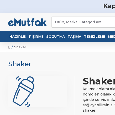
Kap
HAZIRLIK
PIŞIRME
SOĞUTMA
TAŞIMA
TEMIZLEME
MED
Shaker
Shaker
Shake
Kelime anlamı olar
homojen olarak ka
içinde servis imk
sağlayabilirsiniz
shaker.