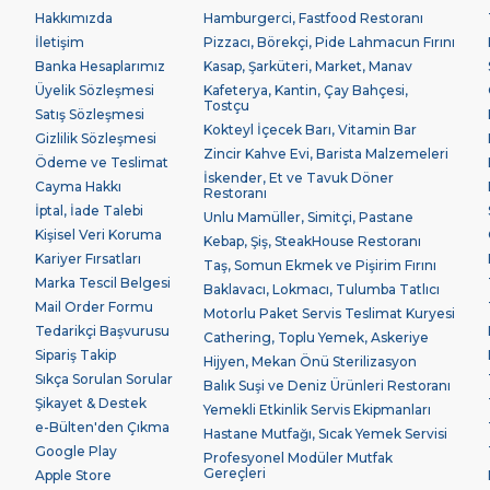
Hakkımızda
Hamburgerci, Fastfood Restoranı
İletişim
Pizzacı, Börekçi, Pide Lahmacun Fırını
Banka Hesaplarımız
Kasap, Şarküteri, Market, Manav
Üyelik Sözleşmesi
Kafeterya, Kantin, Çay Bahçesi,
Tostçu
Satış Sözleşmesi
Kokteyl İçecek Barı, Vitamin Bar
Gizlilik Sözleşmesi
Zincir Kahve Evi, Barista Malzemeleri
Ödeme ve Teslimat
İskender, Et ve Tavuk Döner
Cayma Hakkı
Restoranı
İptal, İade Talebi
Unlu Mamüller, Simitçi, Pastane
Kişisel Veri Koruma
Kebap, Şiş, SteakHouse Restoranı
Kariyer Fırsatları
Taş, Somun Ekmek ve Pişirim Fırını
Marka Tescil Belgesi
Baklavacı, Lokmacı, Tulumba Tatlıcı
Mail Order Formu
Motorlu Paket Servis Teslimat Kuryesi
Tedarikçi Başvurusu
Cathering, Toplu Yemek, Askeriye
Sipariş Takip
Hijyen, Mekan Önü Sterilizasyon
Sıkça Sorulan Sorular
Balık Suşi ve Deniz Ürünleri Restoranı
Şikayet & Destek
Yemekli Etkinlik Servis Ekipmanları
e-Bülten'den Çıkma
Hastane Mutfağı, Sıcak Yemek Servisi
Google Play
Profesyonel Modüler Mutfak
Gereçleri
Apple Store