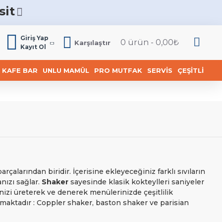
sit
6
Giriş Yap
0 ürün - 0,00₺
Karşılaştır
Kayıt Ol
KAFE BAR
UNLU MAMÜL
PRO MUTFAK
SERVIS
ÇEŞITLI
rçalarından biridir. İçerisine ekleyeceğiniz farklı sıvıların
nızı sağlar.
Shaker
sayesinde klasik kokteylleri saniyeler
nizi üreterek ve denerek menülerinizde çeşitlilik
ıkmaktadır : Coppler shaker, baston shaker ve parisian