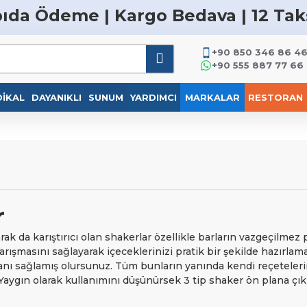
ıda Ödeme | Kargo Bedava | 12 Tak
+90 850 346 86 4
+90 555 887 77 66
IKAL
DAYANIKLI
SUNUM
YARDIMCI
MARKALAR
RESTORAN
r
ak da karıştırıcı olan shakerlar özellikle barların vazgeçilmez pa
rışmasını sağlayarak içeceklerinizi pratik bir şekilde hazırlama
anı sağlamış olursunuz. Tüm bunların yanında kendi reçeteleri
. Yaygın olarak kullanımını düşünürsek 3 tip shaker ön plana ç