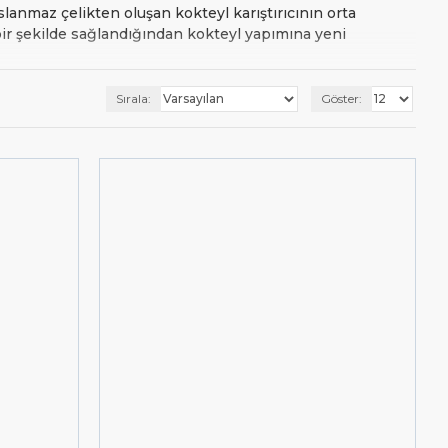
slanmaz çelikten oluşan kokteyl karıştırıcının orta
bir şekilde sağlandığından kokteyl yapımına yeni
aslanmaz çelikten oluşurken ikinci parça çelikten, camdan
Sırala:
Göster:
erde daha çok içecek üretirken içeceğin atlayışı daha
arçasının metal olması sayesinde hızlı bir şekilde
pağı kapatılır. İstenirse buz da eklenebilir. İşaret
 Bu işlem kısa zamanda ve çabuk yapılmalıdır. Çalkalama
rı {KategoriMinFiyat} fiyatından başlayarak kapasite ve
in linke tıklayabilirsiniz. (Shaker (emutfak.com.tr))
cimizle iletişime geçin, ihtiyacınıza ve bütçenize
mızdan,
nolu whatsapp hattımızdan,
0555 887 77 66