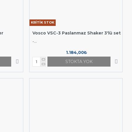
KRİTİK STOK
er
Vosco VSC-3 Paslanmaz Shaker 3'lü set
-...
1.184,00₺
STOKTA YOK