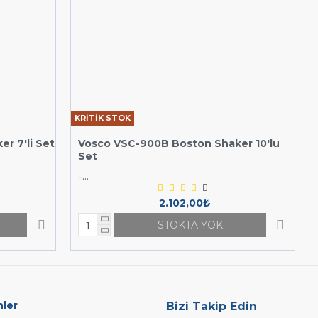
KRİTİK STOK
r 7'li Set
Vosco VSC-900B Boston Shaker 10'lu
Set
-...
2.102,00₺
STOKTA YOK
nler
Bizi Takip Edin