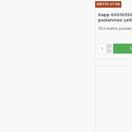
KRİTİK STOK
satis@eMutfak.co
Kapp 60010350
paslanmaz çeli
304 kalite paslanm