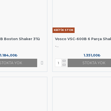
KRİTİK STOK
B Boston Shaker 3'lü
Vosco VSC-600B 6 Parça Sha
-...
1.184,00₺
1.351,00₺
STOKTA YOK
STOKTA YOK