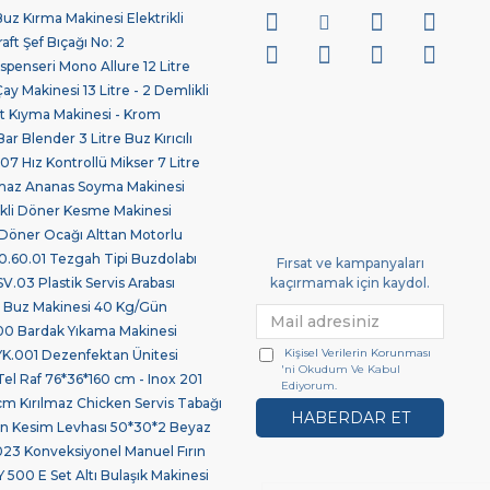
z Kırma Makinesi Elektrikli
ft Şef Bıçağı No: 2
spenseri Mono Allure 12 Litre
 Makinesi 13 Litre - 2 Demlikli
 Kıyma Makinesi - Krom
ar Blender 3 Litre Buz Kırıcılı
7 Hız Kontrollü Mikser 7 Litre
maz Ananas Soyma Makinesi
ikli Döner Kesme Makinesi
Döner Ocağı Alttan Motorlu
.60.01 Tezgah Tipi Buzdolabı
Fırsat ve kampanyaları
03 Plastik Servis Arabası
kaçırmamak için kaydol.
 Buz Makinesi 40 Kg/Gün
0 Bardak Yıkama Makinesi
Kişisel Verilerin Korunması
.001 Dezenfektan Ünitesi
'ni Okudum Ve Kabul
Tel Raf 76*36*160 cm - Inox 201
Ediyorum.
 Kırılmaz Chicken Servis Tabağı
HABERDAR ET
len Kesim Levhası 50*30*2 Beyaz
23 Konveksiyonel Manuel Fırın
 500 E Set Altı Bulaşık Makinesi