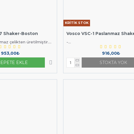
KRİTİK STOK
7 Shaker-Boston
Vosco VSC-1 Paslanmaz Shak
az çelikten üretilmiştir....
-...
953,00₺
916,00₺
SEPETE EKLE
STOKTA YOK