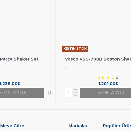
KRİTİK STOK
 Parça Shaker Set
Vosco VSC-700B Boston Shake
-...
1.238,00₺
1.201,00₺
STOKTA YOK
STOKTA YOK
İşleve Göre
Markalar
Popüler Ürü