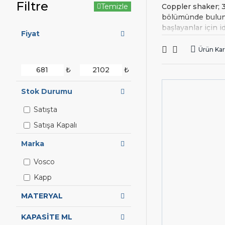
Filtre
Temizle
Coppler shaker; 3
bölümünde bulunan
başlayanlar için i
Fiyat
Baston shaker; ko
Ürün Karş
ve plastikten olu
uzun olur.
₺
₺
Parisian shaker; 
soğutma işlemini 
Stok Durumu
Shaker N
Satışta
Karıştırılmak iste
Satışa Kapalı
parmağı ile kapağ
Marka
bittikten sonra
s
Shaker F
Vosco
Kapp
Endüstriyel mutfa
MATERYAL
tipine göre farkl
Henüz sitemizde 
KAPASİTE ML
uygun ürünü bulm