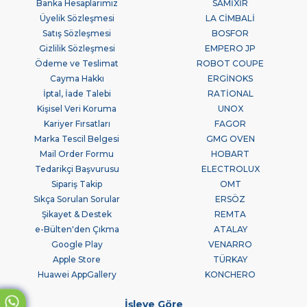
Banka Hesaplarımız
SAMİXİR
Üyelik Sözleşmesi
LA CİMBALİ
Satış Sözleşmesi
BOSFOR
Gizlilik Sözleşmesi
EMPERO JP
Ödeme ve Teslimat
ROBOT COUPE
Cayma Hakkı
ERGİNOKS
İptal, İade Talebi
RATİONAL
Kişisel Veri Koruma
UNOX
Kariyer Fırsatları
FAGOR
Marka Tescil Belgesi
GMG OVEN
Mail Order Formu
HOBART
Tedarikçi Başvurusu
ELECTROLUX
Sipariş Takip
OMT
Sıkça Sorulan Sorular
ERSÖZ
Şikayet & Destek
REMTA
e-Bülten'den Çıkma
ATALAY
Google Play
VENARRO
Apple Store
TÜRKAY
Huawei AppGallery
KONCHERO
İşleve Göre