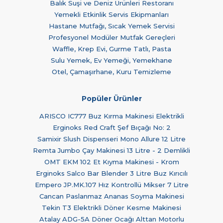
Balık Suşi ve Deniz Ürünleri Restoranı
Yemekli Etkinlik Servis Ekipmanları
Hastane Mutfağı, Sıcak Yemek Servisi
Profesyonel Modüler Mutfak Gereçleri
Waffle, Krep Evi, Gurme Tatlı, Pasta
Sulu Yemek, Ev Yemeği, Yemekhane
Otel, Çamaşırhane, Kuru Temizleme
Popüler Ürünler
ARISCO IC777 Buz Kırma Makinesi Elektrikli
Erginoks Red Craft Şef Bıçağı No: 2
Samixir Slush Dispenseri Mono Allure 12 Litre
Remta Jumbo Çay Makinesi 13 Litre - 2 Demlikli
OMT EKM 102 Et Kıyma Makinesi - Krom
Erginoks Salco Bar Blender 3 Litre Buz Kırıcılı
Empero JP.MK.107 Hız Kontrollü Mikser 7 Litre
Cancan Paslanmaz Ananas Soyma Makinesi
Tekin T3 Elektrikli Döner Kesme Makinesi
Atalay ADG-5A Döner Ocağı Alttan Motorlu