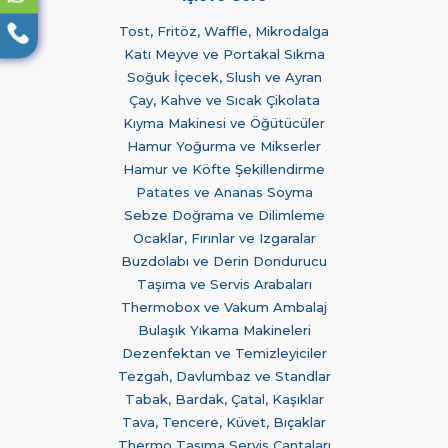
Tost, Fritöz, Waffle, Mikrodalga
Katı Meyve ve Portakal Sıkma
Soğuk İçecek, Slush ve Ayran
Çay, Kahve ve Sıcak Çikolata
Kıyma Makinesi ve Öğütücüler
Hamur Yoğurma ve Mikserler
Hamur ve Köfte Şekillendirme
Patates ve Ananas Soyma
Sebze Doğrama ve Dilimleme
Ocaklar, Fırınlar ve Izgaralar
Buzdolabı ve Derin Dondurucu
Taşıma ve Servis Arabaları
Thermobox ve Vakum Ambalaj
Bulaşık Yıkama Makineleri
Dezenfektan ve Temizleyiciler
Tezgah, Davlumbaz ve Standlar
Tabak, Bardak, Çatal, Kaşıklar
Tava, Tencere, Küvet, Bıçaklar
Thermo Taşıma Servis Çantaları