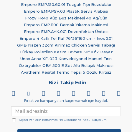
Empero EMP.150.60.01 Tezgah Tipi Buzdolabı
Empero EMP.PSV.03 Plastik Servis Arabası
Frozy FR40 Küp Buz Makinesi 40 Kg/Gün
Empero EMP.1100 Bardak Yıkama Makinesi
Empero EMP.AYK.001 Dezenfektan Ünitesi
Empero 4 Katlı Tel Raf 76*36*160 cm - Inox 201
GMB Nazen 32cm Kırılmaz Chicken Servis Tabağı
Türkay Polietilen Kesim Levhası 50*30*2 Beyaz
Unox Anna XF-023 Konveksiyonel Manuel Fırın
Öztiryakiler OBY 500 E Set Altı Bulaşık Makinesi
Avatherm Resital Termo Tepsi 5 Gözlü Kilitsiz
Bizi Takip Edin
Fırsat ve kampanyaları kaçırmamak için kaydol.
Kişisel Verilerin Korunması
'ni Okudum Ve Kabul Ediyorum.