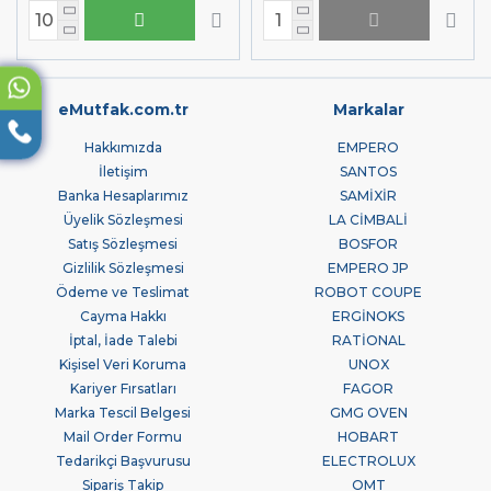
eMutfak.com.tr
Markalar
Hakkımızda
EMPERO
İletişim
SANTOS
Banka Hesaplarımız
SAMİXİR
Üyelik Sözleşmesi
LA CİMBALİ
Satış Sözleşmesi
BOSFOR
Gizlilik Sözleşmesi
EMPERO JP
Ödeme ve Teslimat
ROBOT COUPE
Cayma Hakkı
ERGİNOKS
İptal, İade Talebi
RATİONAL
Kişisel Veri Koruma
UNOX
Kariyer Fırsatları
FAGOR
Marka Tescil Belgesi
GMG OVEN
Mail Order Formu
HOBART
Tedarikçi Başvurusu
ELECTROLUX
Sipariş Takip
OMT