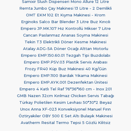
Samixir Slush Dispenseri Mono Allure 12 Litre
Remta Jumbo Çay Makinesi 13 Litre - 2 Demlikli
OMT EKM 102 Et Kıyma Makinesi - Krom
Erginoks Salco Bar Blender 3 Litre Buz Kırıcılı
Empero JP.MK.107 Hız Kontrollü Mikser 7 Litre
Cancan Paslanmaz Ananas Soyma Makinesi
Tekin T3 Elektrikli Döner Kesme Makinesi
Atalay ADG-5A Döner Ocağı Alttan Motorlu
Empero EMP.150.60.01 Tezgah Tipi Buzdolabı
Empero EMP.PSV.03 Plastik Servis Arabası
Frozy FR40 Küp Buz Makinesi 40 Kg/Gün
Empero EMP.1100 Bardak Yıkama Makinesi
Empero EMP.AYK.001 Dezenfektan Ünitesi
Empero 4 Katlı Tel Raf 76*36*160 cm - Inox 201
GMB Nazen 32cm Kırılmaz Chicken Servis Tabağı
Türkay Polietilen Kesim Levhası 50*30*2 Beyaz
Unox Anna XF-023 Konveksiyonel Manuel Fırın
Öztiryakiler OBY 500 E Set Altı Bulaşık Makinesi
Avatherm Resital Termo Tepsi 5 Gözlü Kilitsiz