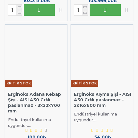
103.313,00₺
103.566,00₺
KRİTİK STOK
KRİTİK STOK
Erginoks Adana Kebap
Erginoks Kıyma Şişi - AISI
Şişi - AISI 430 CrNi
430 CrNi paslanmaz -
paslanmaz - 3x22x700
2x16x600 mm
mm
Endüstriyel kullanıma
Endüstriyel kullanıma
uygundur....
uygundur....
100,00₺
54,00₺