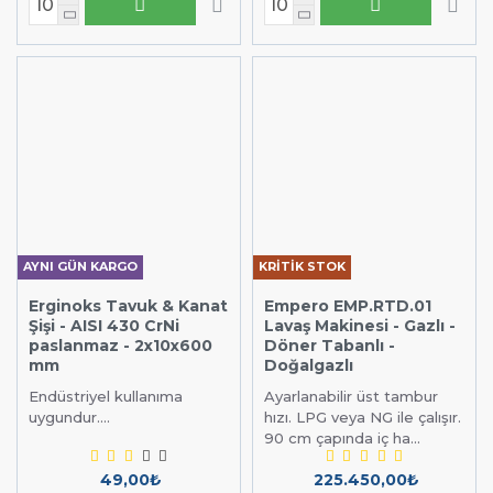
AYNI GÜN KARGO
KRİTİK STOK
Erginoks Tavuk & Kanat
Empero EMP.RTD.01
Şişi - AISI 430 CrNi
Lavaş Makinesi - Gazlı -
paslanmaz - 2x10x600
Döner Tabanlı -
mm
Doğalgazlı
Endüstriyel kullanıma
Ayarlanabilir üst tambur
uygundur....
hızı. LPG veya NG ile çalışır.
90 cm çapında iç ha...
49,00₺
225.450,00₺