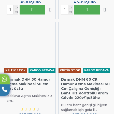
36.012,00₺
45.392,00₺
KRİTİK STOK
KARGO BEDAVA
KRİTİK STOK
KARGO BEDAVA
Dirmak DHM 50 Hamur
Dirmak DHM 60 CR
Açma Makinesi 50 cm
Hamur Açma Makinası 60
set üstü
Cm Çalışma Genişliği
Bant Hız Kontrollü Krom
Baklava Açma Makinesi 50
Gövde 220v/1p/50hz
cm...
60 cm bant genişliği, hijyen
sağlamak için gıda il...