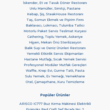
İskender, Et ve Tavuk Döner Restoranı
Unlu Mamüller, Simitçi, Pastane
Kebap, Şiş, SteakHouse Restoranı
Taş, Somun Ekmek ve Pişirim Fırını
Baklavacı, Lokmacı, Tulumba Tatlıcı
Motorlu Paket Servis Teslimat Kuryesi
Cathering, Toplu Yemek, Askeriye
Hijyen, Mekan Önü Sterilizasyon
Balık Suşi ve Deniz Ürünleri Restoranı
Yemekli Etkinlik Servis Ekipmanları
Hastane Mutfağı, Sıcak Yemek Servisi
Profesyonel Modüler Mutfak Gereçleri
Waffle, Krep Evi, Gurme Tatlı, Pasta
Sulu Yemek, Ev Yemeği, Yemekhane
Otel, Çamaşırhane, Kuru Temizleme
Popüler Ürünler
ARISCO IC777 Buz Kırma Makinesi Elektrikli
Erginoks Red Craft Şef Bıçağı No: 2