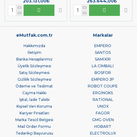
203.131,00₺
263.644,00₺
eMutfak.com.tr
Markalar
Hakkımızda
EMPERO
İletişim
SANTOS
Banka Hesaplarımız
SAMİXİR
Üyelik Sözleşmesi
LA CİMBALİ
Satış Sözleşmesi
BOSFOR
Gizlilik Sözleşmesi
EMPERO JP
Ödeme ve Teslimat
ROBOT COUPE
Cayma Hakkı
ERGİNOKS
İptal, İade Talebi
RATİONAL
Kişisel Veri Koruma
UNOX
Kariyer Fırsatları
FAGOR
Marka Tescil Belgesi
GMG OVEN
Mail Order Formu
HOBART
Tedarikçi Başvurusu
ELECTROLUX