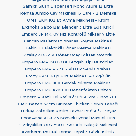
Samixir Slush Dispenseri Mono Allure 12 Litre
Remta Jumbo Çay Makinesi 13 Litre - 2 Demlikli
OMT EKM 102 Et Kıyma Makinesi - Krom
Erginoks Salco Bar Blender 3 Litre Buz Kırıcılı
Empero JP.MK.107 Hız Kontrollü Mikser 7 Litre
Cancan Paslanmaz Ananas Soyma Makinesi
Tekin T3 Elektrikli Döner Kesme Makinesi
Atalay ADG-5A Döner Ocağı Alttan Motorlu
Empero EMP.150.60.01 Tezgah Tipi Buzdolabı
Empero EMP.PSV.03 Plastik Servis Arabası
Frozy FR40 Küp Buz Makinesi 40 Kg/Gün
Empero EMP.1100 Bardak Yıkama Makinesi
Empero EMP.AYK.001 Dezenfektan Ünitesi
Empero 4 Katlı Tel Raf 76*36*160 cm - Inox 201
GMB Nazen 32cm Kırılmaz Chicken Servis Tabağı
Türkay Polietilen Kesim Levhası 50*30*2 Beyaz
Unox Anna XF-023 Konveksiyonel Manuel Fırın
Öztiryakiler OBY 500 E Set Altı Bulaşık Makinesi
Avatherm Resital Termo Tepsi 5 Gözlü Kilitsiz