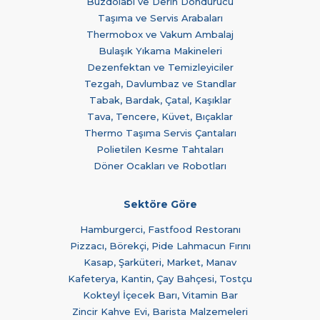
Buzdolabı ve Derin Dondurucu
Taşıma ve Servis Arabaları
Thermobox ve Vakum Ambalaj
Bulaşık Yıkama Makineleri
Dezenfektan ve Temizleyiciler
Tezgah, Davlumbaz ve Standlar
Tabak, Bardak, Çatal, Kaşıklar
Tava, Tencere, Küvet, Bıçaklar
Thermo Taşıma Servis Çantaları
Polietilen Kesme Tahtaları
Döner Ocakları ve Robotları
Sektöre Göre
Hamburgerci, Fastfood Restoranı
Pizzacı, Börekçi, Pide Lahmacun Fırını
Kasap, Şarküteri, Market, Manav
Kafeterya, Kantin, Çay Bahçesi, Tostçu
Kokteyl İçecek Barı, Vitamin Bar
Zincir Kahve Evi, Barista Malzemeleri