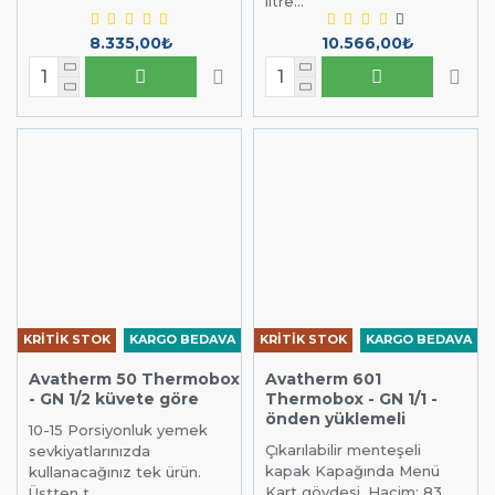
litre...
8.335,00₺
10.566,00₺
KRİTİK STOK
KARGO BEDAVA
KRİTİK STOK
KARGO BEDAVA
Avatherm 50 Thermobox
Avatherm 601
- GN 1/2 küvete göre
Thermobox - GN 1/1 -
önden yüklemeli
10-15 Porsiyonluk yemek
Çıkarılabilir menteşeli
sevkiyatlarınızda
kapak Kapağında Menü
kullanacağınız tek ürün.
Kart gövdesi. Hacim: 83
Üstten t...