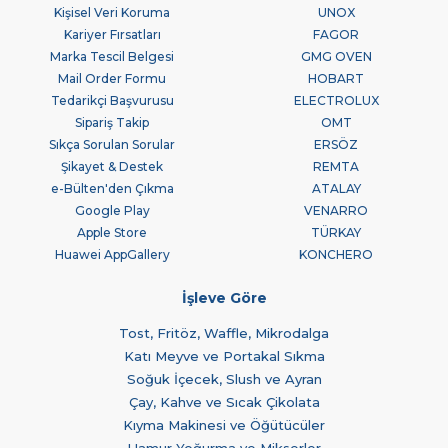
Kişisel Veri Koruma
UNOX
Kariyer Fırsatları
FAGOR
Marka Tescil Belgesi
GMG OVEN
Mail Order Formu
HOBART
Tedarikçi Başvurusu
ELECTROLUX
Sipariş Takip
OMT
Sıkça Sorulan Sorular
ERSÖZ
Şikayet & Destek
REMTA
e-Bülten'den Çıkma
ATALAY
Google Play
VENARRO
Apple Store
TÜRKAY
Huawei AppGallery
KONCHERO
İşleve Göre
Tost, Fritöz, Waffle, Mikrodalga
Katı Meyve ve Portakal Sıkma
Soğuk İçecek, Slush ve Ayran
Çay, Kahve ve Sıcak Çikolata
Kıyma Makinesi ve Öğütücüler
Hamur Yoğurma ve Mikserler