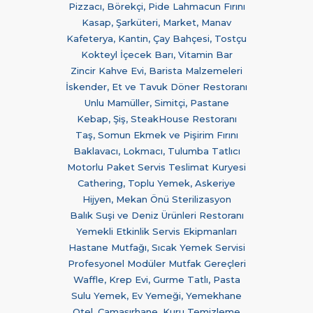
Pizzacı, Börekçi, Pide Lahmacun Fırını
Kasap, Şarküteri, Market, Manav
Kafeterya, Kantin, Çay Bahçesi, Tostçu
Kokteyl İçecek Barı, Vitamin Bar
Zincir Kahve Evi, Barista Malzemeleri
İskender, Et ve Tavuk Döner Restoranı
Unlu Mamüller, Simitçi, Pastane
Kebap, Şiş, SteakHouse Restoranı
Taş, Somun Ekmek ve Pişirim Fırını
Baklavacı, Lokmacı, Tulumba Tatlıcı
Motorlu Paket Servis Teslimat Kuryesi
Cathering, Toplu Yemek, Askeriye
Hijyen, Mekan Önü Sterilizasyon
Balık Suşi ve Deniz Ürünleri Restoranı
Yemekli Etkinlik Servis Ekipmanları
Hastane Mutfağı, Sıcak Yemek Servisi
Profesyonel Modüler Mutfak Gereçleri
Waffle, Krep Evi, Gurme Tatlı, Pasta
Sulu Yemek, Ev Yemeği, Yemekhane
Otel, Çamaşırhane, Kuru Temizleme