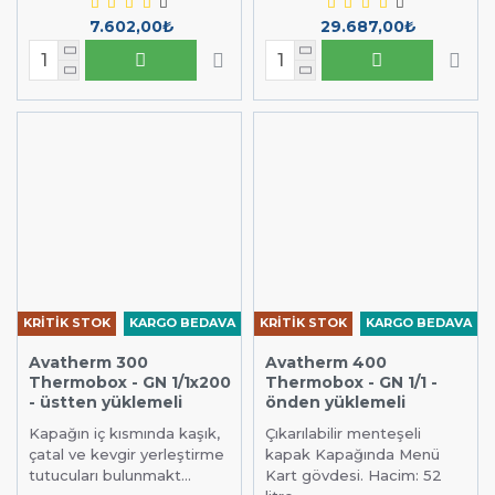
7.602,00₺
29.687,00₺
KRİTİK STOK
KARGO BEDAVA
KRİTİK STOK
KARGO BEDAVA
Avatherm 300
Avatherm 400
Thermobox - GN 1/1x200
Thermobox - GN 1/1 -
- üstten yüklemeli
önden yüklemeli
Kapağın iç kısmında kaşık,
Çıkarılabilir menteşeli
çatal ve kevgir yerleştirme
kapak Kapağında Menü
tutucuları bulunmakt...
Kart gövdesi. Hacim: 52