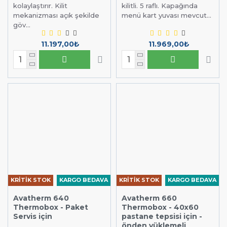
kolaylaştırır. Kilit
kilitli. 5 raflı. Kapağında
mekanizması açık şekilde
menü kart yuvası mevcut...
göv...
11.197,00₺
11.969,00₺
KRİTİK STOK
KARGO BEDAVA
KRİTİK STOK
KARGO BEDAVA
Avatherm 640
Avatherm 660
Thermobox - Paket
Thermobox - 40x60
Servis için
pastane tepsisi için -
önden yüklemeli