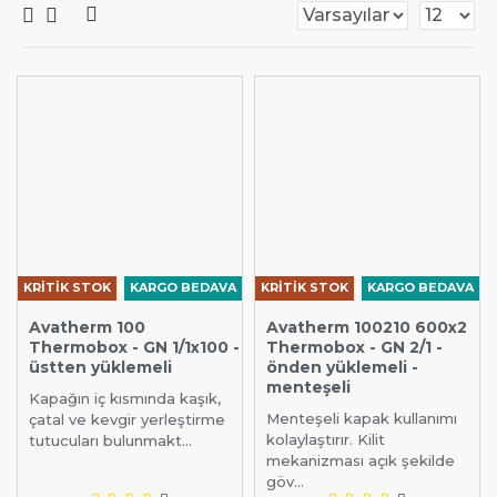
KRİTİK STOK
KARGO BEDAVA
KRİTİK STOK
KARGO BEDAVA
Avatherm 100
Avatherm 100210 600x2
Thermobox - GN 1/1x100 -
Thermobox - GN 2/1 -
üstten yüklemeli
önden yüklemeli -
menteşeli
Kapağın iç kısmında kaşık,
Menteşeli kapak kullanımı
çatal ve kevgir yerleştirme
kolaylaştırır. Kilit
tutucuları bulunmakt...
mekanizması açık şekilde
göv...