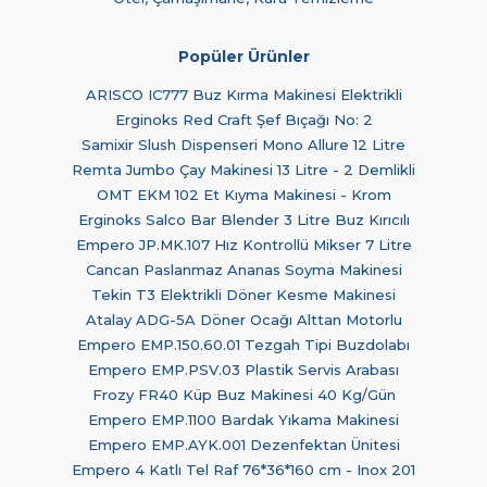
Popüler Ürünler
ARISCO IC777 Buz Kırma Makinesi Elektrikli
Erginoks Red Craft Şef Bıçağı No: 2
Samixir Slush Dispenseri Mono Allure 12 Litre
Remta Jumbo Çay Makinesi 13 Litre - 2 Demlikli
OMT EKM 102 Et Kıyma Makinesi - Krom
Erginoks Salco Bar Blender 3 Litre Buz Kırıcılı
Empero JP.MK.107 Hız Kontrollü Mikser 7 Litre
Cancan Paslanmaz Ananas Soyma Makinesi
Tekin T3 Elektrikli Döner Kesme Makinesi
Atalay ADG-5A Döner Ocağı Alttan Motorlu
Empero EMP.150.60.01 Tezgah Tipi Buzdolabı
Empero EMP.PSV.03 Plastik Servis Arabası
Frozy FR40 Küp Buz Makinesi 40 Kg/Gün
Empero EMP.1100 Bardak Yıkama Makinesi
Empero EMP.AYK.001 Dezenfektan Ünitesi
Empero 4 Katlı Tel Raf 76*36*160 cm - Inox 201