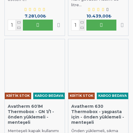
litre...
7.281,00₺
10.439,00₺
KRİTİK STOK
KARGO BEDAVA
KRİTİK STOK
KARGO BEDAVA
Avatherm 601M
Avatherm 630
Thermobox - GN 1/1 -
Thermobox - yaşpasta
önden yüklemeli -
için - önden yüklemeli -
menteşeli
menteşeli
Menteşeli kapak kullanımı
Önden yüklemeli, sıkma