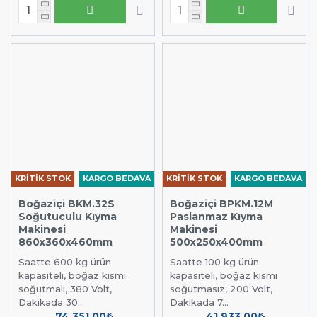
KRİTİK STOK
KARGO BEDAVA
KRİTİK STOK
KARGO BEDAVA
Boğaziçi BKM.32S
Boğaziçi BPKM.12M
Soğutuculu Kıyma
Paslanmaz Kıyma
Makinesi
Makinesi
860x360x460mm
500x250x400mm
Saatte 600 kg ürün
Saatte 100 kg ürün
kapasiteli, boğaz kısmı
kapasiteli, boğaz kısmı
soğutmalı, 380 Volt,
soğutmasız, 200 Volt,
Dakikada 30...
Dakikada 7...
74.351,00₺
41.933,00₺