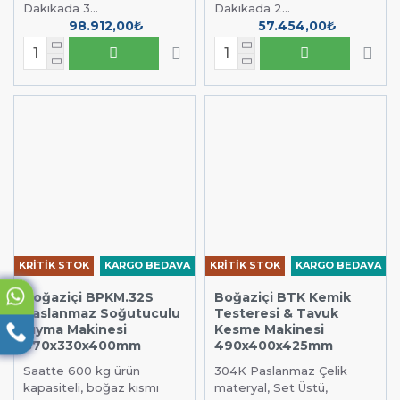
Dakikada 3...
Dakikada 2...
98.912,00₺
57.454,00₺
KRİTİK STOK
KARGO BEDAVA
KRİTİK STOK
KARGO BEDAVA
Boğaziçi BPKM.32S
Boğaziçi BTK Kemik
Paslanmaz Soğutuculu
Testeresi & Tavuk
Kıyma Makinesi
Kesme Makinesi
870x330x400mm
490x400x425mm
Saatte 600 kg ürün
304K Paslanmaz Çelik
kapasiteli, boğaz kısmı
materyal, Set Üstü,