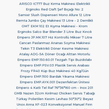
ARISCO IC777 Buz Kırma Makinesi Elektrikli
Erginoks Red Craft Şef Bıçağı No: 2
Samixir Slush Dispenseri Mono Allure 12 Litre
Remta Jumbo Çay Makinesi 13 Litre - 2 Demlikli
OMT EKM 102 Et Kıyma Makinesi - Krom
Erginoks Salco Bar Blender 3 Litre Buz Kırıcılı
Empero JP.MK.107 Hız Kontrollü Mikser 7 Litre
Cancan Paslanmaz Ananas Soyma Makinesi
Tekin T3 Elektrikli Döner Kesme Makinesi
Atalay ADG-5A Döner Ocağı Alttan Motorlu
Empero EMP.150.60.01 Tezgah Tipi Buzdolabı
Empero EMP.PSV.03 Plastik Servis Arabası
Frozy FR40 Küp Buz Makinesi 40 Kg/Gün
Empero EMP.1100 Bardak Yıkama Makinesi
Empero EMP.AYK.001 Dezenfektan Ünitesi
Empero 4 Katlı Tel Raf 76*36*160 cm - Inox 201
GMB Nazen 32cm Kırılmaz Chicken Servis Tabağı
Türkay Polietilen Kesim Levhası 50*30*2 Beyaz
Unox Anna XF-023 Konveksiyonel Manuel Fırın