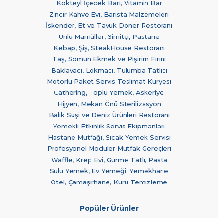
Kokteyl İçecek Barı, Vitamin Bar
Zincir Kahve Evi, Barista Malzemeleri
İskender, Et ve Tavuk Döner Restoranı
Unlu Mamüller, Simitçi, Pastane
Kebap, Şiş, SteakHouse Restoranı
Taş, Somun Ekmek ve Pişirim Fırını
Baklavacı, Lokmacı, Tulumba Tatlıcı
Motorlu Paket Servis Teslimat Kuryesi
Cathering, Toplu Yemek, Askeriye
Hijyen, Mekan Önü Sterilizasyon
Balık Suşi ve Deniz Ürünleri Restoranı
Yemekli Etkinlik Servis Ekipmanları
Hastane Mutfağı, Sıcak Yemek Servisi
Profesyonel Modüler Mutfak Gereçleri
Waffle, Krep Evi, Gurme Tatlı, Pasta
Sulu Yemek, Ev Yemeği, Yemekhane
Otel, Çamaşırhane, Kuru Temizleme
Popüler Ürünler