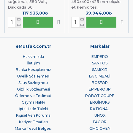
soğutmalı, 380 Volt,
490x400x425 mm ölçülü
Dakikada 30...
et kemik tes...
117.933,00₺
39.944,00₺
eMutfak.com.tr
Markalar
Hakkımızda
EMPERO
İletişim
SANTOS
Banka Hesaplarımız
SAMİXİR
Üyelik Sözleşmesi
LA CİMBALİ
Satış Sözleşmesi
BOSFOR
Gizlilik Sözleşmesi
EMPERO JP
Ödeme ve Teslimat
ROBOT COUPE
Cayma Hakkı
ERGİNOKS
İptal, İade Talebi
RATİONAL
Kişisel Veri Koruma
UNOX
Kariyer Fırsatları
FAGOR
Marka Tescil Belgesi
GMG OVEN