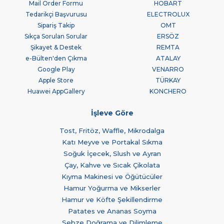
Mail Order Formu
HOBART
Tedarikçi Başvurusu
ELECTROLUX
Sipariş Takip
OMT
Sıkça Sorulan Sorular
ERSÖZ
Şikayet & Destek
REMTA
e-Bülten'den Çıkma
ATALAY
Google Play
VENARRO
Apple Store
TÜRKAY
Huawei AppGallery
KONCHERO
İşleve Göre
Tost, Fritöz, Waffle, Mikrodalga
Katı Meyve ve Portakal Sıkma
Soğuk İçecek, Slush ve Ayran
Çay, Kahve ve Sıcak Çikolata
Kıyma Makinesi ve Öğütücüler
Hamur Yoğurma ve Mikserler
Hamur ve Köfte Şekillendirme
Patates ve Ananas Soyma
Sebze Doğrama ve Dilimleme