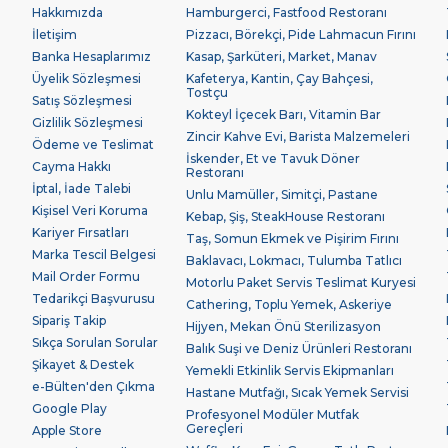
Hakkımızda
Hamburgerci, Fastfood Restoranı
İletişim
Pizzacı, Börekçi, Pide Lahmacun Fırını
Banka Hesaplarımız
Kasap, Şarküteri, Market, Manav
Üyelik Sözleşmesi
Kafeterya, Kantin, Çay Bahçesi,
Tostçu
Satış Sözleşmesi
Kokteyl İçecek Barı, Vitamin Bar
Gizlilik Sözleşmesi
Zincir Kahve Evi, Barista Malzemeleri
Ödeme ve Teslimat
İskender, Et ve Tavuk Döner
Cayma Hakkı
Restoranı
İptal, İade Talebi
Unlu Mamüller, Simitçi, Pastane
Kişisel Veri Koruma
Kebap, Şiş, SteakHouse Restoranı
Kariyer Fırsatları
Taş, Somun Ekmek ve Pişirim Fırını
Marka Tescil Belgesi
Baklavacı, Lokmacı, Tulumba Tatlıcı
Mail Order Formu
Motorlu Paket Servis Teslimat Kuryesi
Tedarikçi Başvurusu
Cathering, Toplu Yemek, Askeriye
Sipariş Takip
Hijyen, Mekan Önü Sterilizasyon
Sıkça Sorulan Sorular
Balık Suşi ve Deniz Ürünleri Restoranı
Şikayet & Destek
Yemekli Etkinlik Servis Ekipmanları
e-Bülten'den Çıkma
Hastane Mutfağı, Sıcak Yemek Servisi
Google Play
Profesyonel Modüler Mutfak
Gereçleri
Apple Store