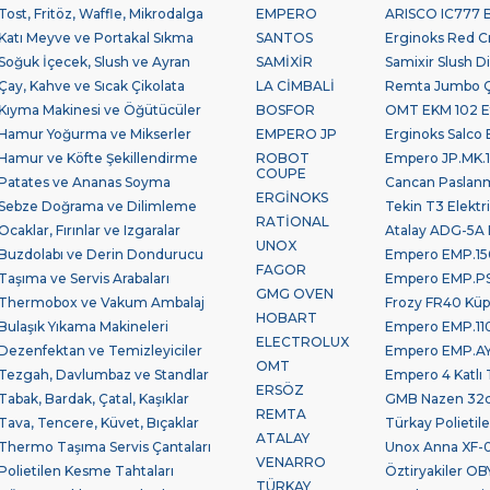
Tost, Fritöz, Waffle, Mikrodalga
EMPERO
ARISCO IC777 Bu
Katı Meyve ve Portakal Sıkma
SANTOS
Erginoks Red Cra
Soğuk İçecek, Slush ve Ayran
SAMİXİR
Samixir Slush Di
Çay, Kahve ve Sıcak Çikolata
LA CİMBALİ
Remta Jumbo Çay
Kıyma Makinesi ve Öğütücüler
BOSFOR
OMT EKM 102 Et
Hamur Yoğurma ve Mikserler
EMPERO JP
Erginoks Salco B
Hamur ve Köfte Şekillendirme
ROBOT
Empero JP.MK.10
COUPE
Patates ve Ananas Soyma
Cancan Paslan
ERGİNOKS
Sebze Doğrama ve Dilimleme
Tekin T3 Elektr
RATİONAL
Ocaklar, Fırınlar ve Izgaralar
Atalay ADG-5A 
UNOX
Buzdolabı ve Derin Dondurucu
Empero EMP.150
FAGOR
Taşıma ve Servis Arabaları
Empero EMP.PSV.
GMG OVEN
Thermobox ve Vakum Ambalaj
Frozy FR40 Küp
HOBART
Bulaşık Yıkama Makineleri
Empero EMP.110
ELECTROLUX
Dezenfektan ve Temizleyiciler
Empero EMP.AYK
OMT
Tezgah, Davlumbaz ve Standlar
Empero 4 Katlı 
ERSÖZ
Tabak, Bardak, Çatal, Kaşıklar
GMB Nazen 32cm
REMTA
Tava, Tencere, Küvet, Bıçaklar
Türkay Polieti
ATALAY
Thermo Taşıma Servis Çantaları
Unox Anna XF-0
VENARRO
Polietilen Kesme Tahtaları
Öztiryakiler OBY
TÜRKAY