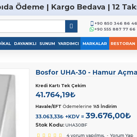
ıda Ödeme | Kargo Bedava | 12 Tak
+90 850 346 86 4
+90 555 887 77 66
IKAL
DAYANIKLI
SUNUM
YARDIMCI
MARKALAR
RESTORAN
Bosfor UHA-30 - Hamur Açm
Kredi Kartı Tek Çekim
41.764,19₺
Havale/EFT
Ödemelerine
%5 İndirim
39.676,00₺
33.063,33₺ +KDV =
Stok Kodu:
UHA30BF
4 yorum yapılmış.
-
Yorum Yap