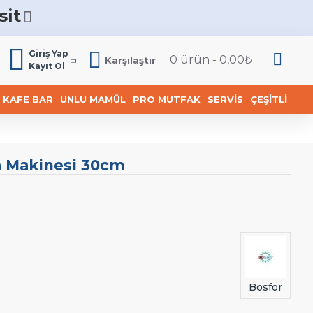
sit
6
Giriş Yap
0 ürün - 0,00₺
Karşılaştır
Kayıt Ol
KAFE BAR
UNLU MAMÜL
PRO MUTFAK
SERVIS
ÇEŞITLI
a Makinesi 30cm
Bosfor