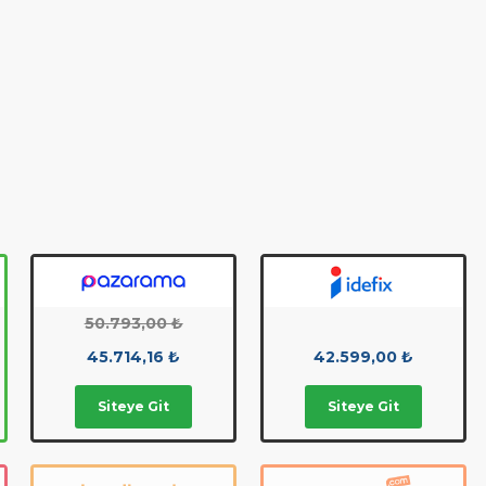
50.793,00 ₺
45.714,16 ₺
42.599,00 ₺
Siteye Git
Siteye Git