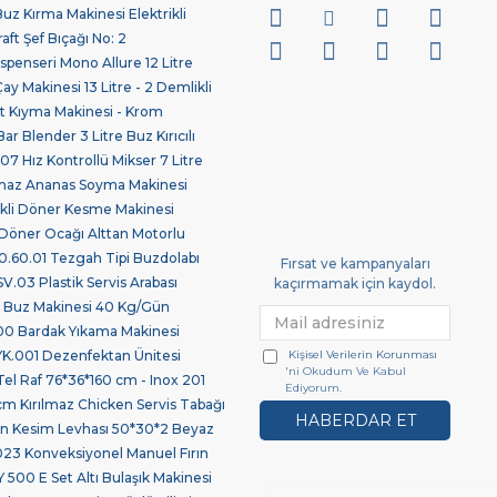
z Kırma Makinesi Elektrikli
ft Şef Bıçağı No: 2
spenseri Mono Allure 12 Litre
 Makinesi 13 Litre - 2 Demlikli
 Kıyma Makinesi - Krom
ar Blender 3 Litre Buz Kırıcılı
7 Hız Kontrollü Mikser 7 Litre
maz Ananas Soyma Makinesi
ikli Döner Kesme Makinesi
Döner Ocağı Alttan Motorlu
.60.01 Tezgah Tipi Buzdolabı
Fırsat ve kampanyaları
03 Plastik Servis Arabası
kaçırmamak için kaydol.
 Buz Makinesi 40 Kg/Gün
0 Bardak Yıkama Makinesi
Kişisel Verilerin Korunması
.001 Dezenfektan Ünitesi
'ni Okudum Ve Kabul
Tel Raf 76*36*160 cm - Inox 201
Ediyorum.
 Kırılmaz Chicken Servis Tabağı
HABERDAR ET
len Kesim Levhası 50*30*2 Beyaz
23 Konveksiyonel Manuel Fırın
 500 E Set Altı Bulaşık Makinesi