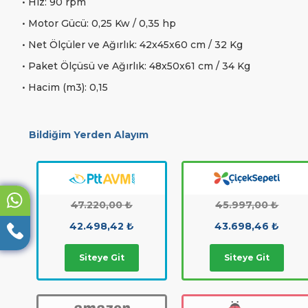
• Hız: 90 rpm
• Motor Gücü: 0,25 Kw / 0,35 hp
• Net Ölçüler ve Ağırlık: 42x45x60 cm / 32 Kg
• Paket Ölçüsü ve Ağırlık: 48x50x61 cm / 34 Kg
• Hacim (m3): 0,15
Bildiğim Yerden Alayım
47.220,00 ₺
45.997,00 ₺
42.498,42 ₺
43.698,46 ₺
Siteye Git
Siteye Git