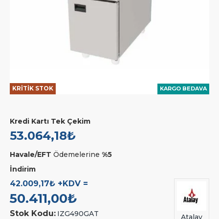
KRİTİK STOK
KARGO BEDAVA
Kredi Kartı Tek Çekim
53.064,18₺
Havale/EFT
Ödemelerine
%5
İndirim
42.009,17₺ +KDV =
50.411,00₺
Stok Kodu:
IZG490GAT
Atalay