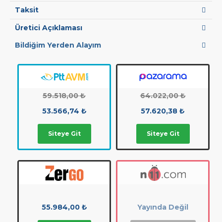
Taksit
Üretici Açıklaması
Bildiğim Yerden Alayım
59.518,00 ₺
64.022,00 ₺
53.566,74 ₺
57.620,38 ₺
Siteye Git
Siteye Git
55.984,00 ₺
Yayında Değil