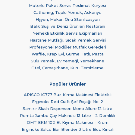
Motorlu Paket Servis Teslimat Kuryesi
Cathering, Toplu Yemek, Askeriye
Hijyen, Mekan Önü Sterilizasyon
Balık Suşi ve Deniz Ürünleri Restoranı
Yemekli Etkinlik Servis Ekipmanları
Hastane Mutfağı, Sıcak Yemek Servisi
Profesyonel Modüler Mutfak Gereçleri
Waffle, Krep Evi, Gurme Tatlı, Pasta
Sulu Yemek, Ev Yemeği, Yemekhane
Otel, Çamaşırhane, Kuru Temizleme
Popüler Ürünler
ARISCO IC777 Buz Kırma Makinesi Elektrikli
Erginoks Red Craft Şef Bıçağı No: 2
Samixir Slush Dispenseri Mono Allure 12 Litre
Remta Jumbo Çay Makinesi 13 Litre - 2 Demlikli
OMT EKM 102 Et Kıyma Makinesi - Krom
Erginoks Salco Bar Blender 3 Litre Buz Kırıcılı