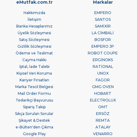
eMutfak.com.tr
Markalar
Hakkımızda
EMPERO
İletişim
SANTOS
Banka Hesaplarımız
SAMİXİR
Üyelik Sözleşmesi
LA CİMBALİ
Satış Sözleşmesi
BOSFOR
Gizlilik Sözleşmesi
EMPERO JP
Ödeme ve Teslimat
ROBOT COUPE
Cayma Hakkı
ERGİNOKS
İptal, İade Talebi
RATİONAL
Kişisel Veri Koruma
UNOX
Kariyer Fırsatları
FAGOR
Marka Tescil Belgesi
GMG OVEN
Mail Order Formu
HOBART
Tedarikçi Başvurusu
ELECTROLUX
Sipariş Takip
OMT
Sıkça Sorulan Sorular
ERSÖZ
Şikayet & Destek
REMTA
e-Bülten'den Çıkma
ATALAY
Google Play
VENARRO