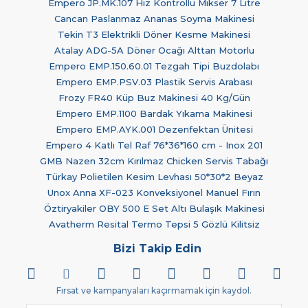
Empero JP.MK.107 Hız Kontrollü Mikser 7 Litre
Cancan Paslanmaz Ananas Soyma Makinesi
Tekin T3 Elektrikli Döner Kesme Makinesi
Atalay ADG-5A Döner Ocağı Alttan Motorlu
Empero EMP.150.60.01 Tezgah Tipi Buzdolabı
Empero EMP.PSV.03 Plastik Servis Arabası
Frozy FR40 Küp Buz Makinesi 40 Kg/Gün
Empero EMP.1100 Bardak Yıkama Makinesi
Empero EMP.AYK.001 Dezenfektan Ünitesi
Empero 4 Katlı Tel Raf 76*36*160 cm - Inox 201
GMB Nazen 32cm Kırılmaz Chicken Servis Tabağı
Türkay Polietilen Kesim Levhası 50*30*2 Beyaz
Unox Anna XF-023 Konveksiyonel Manuel Fırın
Öztiryakiler OBY 500 E Set Altı Bulaşık Makinesi
Avatherm Resital Termo Tepsi 5 Gözlü Kilitsiz
Bizi Takip Edin
Fırsat ve kampanyaları kaçırmamak için kaydol.