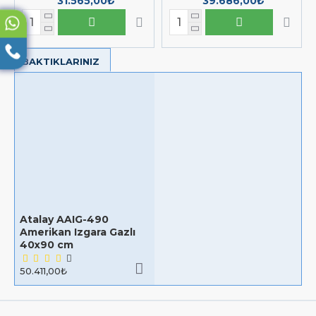
31.565,00₺
39.686,00₺
BAKTIKLARINIZ
Atalay AAIG-490
Amerikan Izgara Gazlı
40x90 cm
50.411,00₺