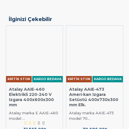
İlginizi Çekebilir
KRİTİK STOK
KARGO BEDAVA
KRİTİK STOK
KARGO BEDAVA
Atalay AAIE-460
Atalay AAIE-473
Elektrikli 220-240 V
Ameri·kan Izgara
Izgara 400x600x300
Setüstü 400x730x300
mm
mm Elk.
Atalay marka E AAIE-460
Atalay marka AAIE-473
model ...
model 70...